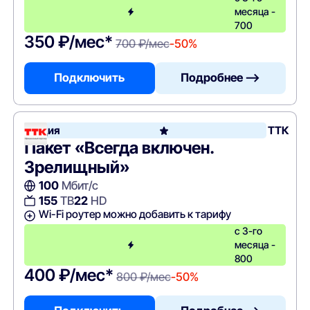
месяца -
700
350 ₽/мес*
700 ₽/мес
-50%
Подключить
Подробнее —>
Акция
ТТК
Пакет «Всегда включен.
Зрелищный»
100
Мбит/с
155
ТВ
22
HD
Wi-Fi роутер можно добавить к тарифу
с 3-го
месяца -
800
400 ₽/мес*
800 ₽/мес
-50%