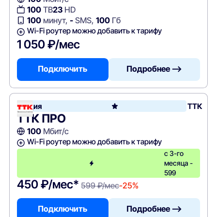
100
ТВ
23
HD
100
минут,
-
SMS,
100
Гб
Wi-Fi роутер можно добавить к тарифу
1 050 ₽/мес
Подключить
Подробнее —>
Акция
ТТК
ТТК ПРО
100
Мбит/с
Wi-Fi роутер можно добавить к тарифу
с 3-го
месяца -
599
450 ₽/мес*
599 ₽/мес
-25%
Подключить
Подробнее —>