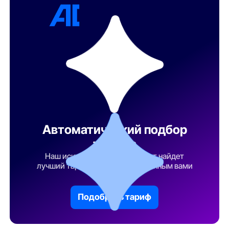
Автоматический подбор
тарифа
Наш искусственный интеллект найдет
лучший тарифный план по указанным вами
параметрам
Подобрать тариф