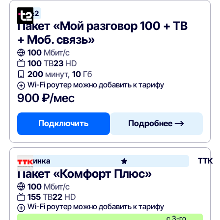
Tele2
Пакет «Мой разговор 100 + ТВ
+ Моб. связь»
100
Мбит/с
100
ТВ
23
HD
200
минут,
10
Гб
Wi-Fi роутер можно добавить к тарифу
900 ₽/мес
Подключить
Подробнее —>
Новинка
ТТК
Пакет «Комфорт Плюс»
100
Мбит/с
155
ТВ
22
HD
Wi-Fi роутер можно добавить к тарифу
с 3-го