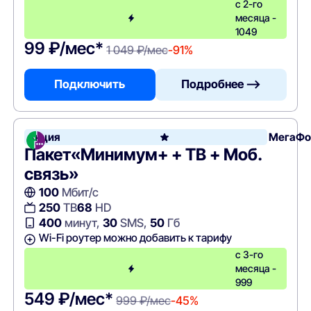
с 2-го
месяца -
1049
99 ₽/мес*
1 049 ₽/мес
-91%
Подключить
Подробнее —>
Акция
МегаФо
Пакет«Минимум+ + ТВ + Моб.
связь»
100
Мбит/с
250
ТВ
68
HD
400
минут,
30
SMS,
50
Гб
Wi-Fi роутер можно добавить к тарифу
с 3-го
месяца -
999
549 ₽/мес*
999 ₽/мес
-45%