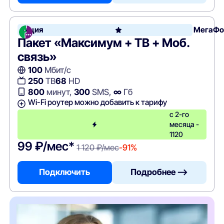
Акция
МегаФо
Пакет «Максимум + ТВ + Моб.
связь»
100
Мбит/с
250
ТВ
68
HD
800
минут,
300
SMS,
∞
Гб
Wi-Fi роутер можно добавить к тарифу
с 2-го
месяца -
1120
99 ₽/мес*
1 120 ₽/мес
-91%
Подключить
Подробнее —>