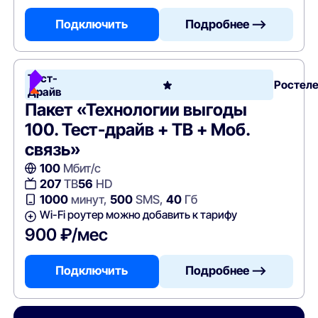
Подключить
Подробнее —>
Тест-
Ростел
Драйв
Пакет «Технологии выгоды
100. Тест-драйв + ТВ + Моб.
связь»
100
Мбит/с
207
ТВ
56
HD
1000
минут,
500
SMS,
40
Гб
Wi-Fi роутер можно добавить к тарифу
900 ₽/мес
Подключить
Подробнее —>