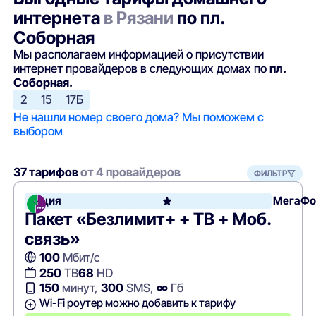
интернета
в Рязани
по пл.
Соборная
Мы располагаем информацией о присутствии
интернет провайдеров в следующих домах по
пл.
Соборная.
2
15
17Б
Не нашли номер своего дома? Мы поможем с
выбором
37 тарифов
от 4 провайдеров
ФИЛЬТР
Акция
МегаФо
Пакет «Безлимит+ + ТВ + Моб.
связь»
100
Мбит/с
250
ТВ
68
HD
150
минут,
300
SMS,
∞
Гб
Wi-Fi роутер можно добавить к тарифу