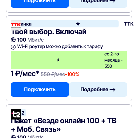
Подключить
Подробнее —>
Новинка
ТТК
Твой выбор. Включай
100
Мбит/с
Wi-Fi роутер можно добавить к тарифу
со 2-го
месяца -
550
1 ₽/мес*
550 ₽/мес
-100%
Подключить
Подробнее —>
Tele2
Пакет «Везде онлайн 100 + ТВ
+ Моб. Связь»
100
Мбит/с