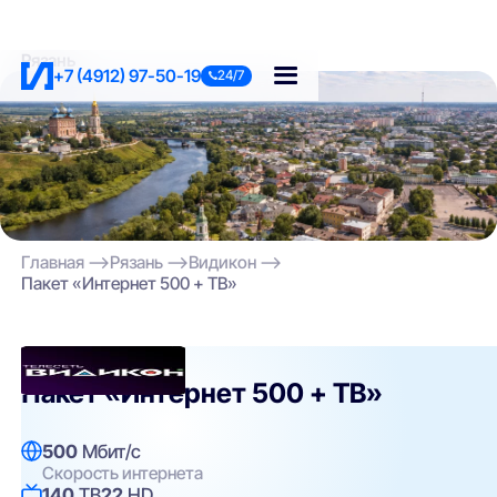
Рязань
+7 (4912) 97-50-19
24/7
Главная
Рязань
Видикон
Пакет «Интернет 500 + ТВ»
Видикон
Пакет «Интернет 500 + ТВ»
500
Мбит/с
Скорость интернета
140
ТВ
22
HD