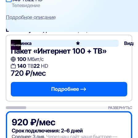
Телевидение
Подробное описание
Вам могут подойти
эти тарифы
Новинка
Види
Пакет «Интернет 100 + ТВ»
100
Мбит/с
140
ТВ
22
HD
720 ₽/мес
Подробнее —>
РАЗВЕРНУТЬ
920 ₽/мес
Срок подключения: 2–6 дней
Среднее: 3 дня.
Через наш сайт чаще быстрее —