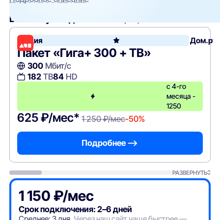
Вам могут подойти
эти тарифы
Акция
Дом.ру
Пакет «Гига+ 300 + ТВ»
300
Мбит/с
182
ТВ
84
HD
с 4-го
месяца -
1250
625 ₽/мес*
1 250 ₽/мес
-50%
Подробнее —>
РАЗВЕРНУТЬ
1 150 ₽/мес
Срок подключения: 2–6 дней
Среднее: 3 дня.
Через наш сайт чаще быстрее —