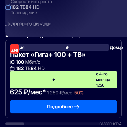
Скорость интернета
182
ТВ
84
HD
Телевидение
Подробное описание
Вам могут подойти
эти тарифы
Акция
Дом.ру
Пакет «Гига+ 100 + ТВ»
100
Мбит/с
182
ТВ
84
HD
с 4-го
месяца -
1250
625 ₽/мес*
1 250 ₽/мес
-50%
Подробнее —>
РАЗВЕРНУТЬ