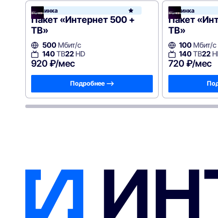
Новинка
Новинка
Вид
Пакет «Интернет 500 +
Пакет «Инт
ТВ»
ТВ»
500
Мбит/с
100
Мбит/с
140
ТВ
22
HD
140
ТВ
22
H
920 ₽/мес
720 ₽/мес
Подробнее —>
Под