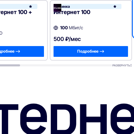
икон
Новинка
Видикон
ернет 100 +
Интернет 100
100
Мбит/с
D
500 ₽/мес
робнее —>
Подробнее —>
РАЗВЕРНУТЬ