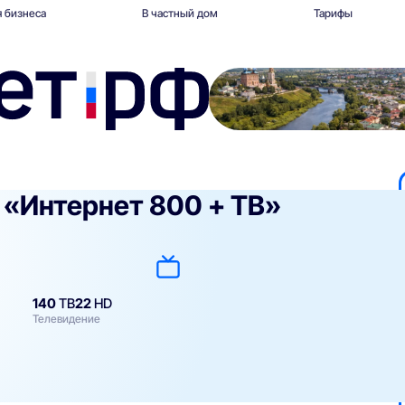
 бизнеса
В частный дом
Тарифы
 «Интернет 800 + ТВ»
140
ТВ
22
HD
Телевидение