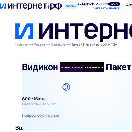
+7 (4912) 97-50-19
Поиск по адресу
Для квартиры
Для
24/7
Рязань
Заказать звонок
Главная
Рязань
Видикон
Пакет «Интернет 800 + ТВ»
Видикон
Пакет
800
Мбит/с
Скорость интернета
Подробное описание
Вам могут подойти
эти тарифы