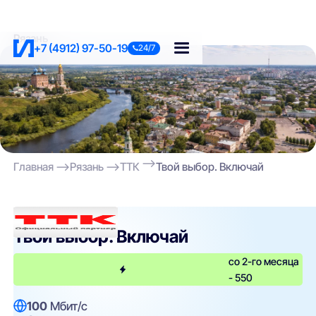
Рязань
+7 (4912) 97-50-19
24/7
Главная
Рязань
ТТК
Твой выбор. Включай
ТТК
Твой выбор. Включай
со 2-го месяца
- 550
100
Мбит/с