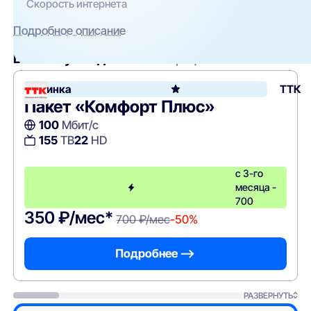
Скорость интернета
Подробное описание
Вам могут подойти
эти тарифы
Новинка
ТТК
Пакет «Комфорт Плюс»
100
Мбит/с
155
ТВ
22
HD
с 3-го
месяца -
700
350 ₽/мес*
700 ₽/мес
-50%
Подробнее —>
РАЗВЕРНУТЬ