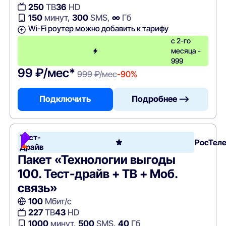
250
ТВ
36
HD
150
минут,
300
SMS,
∞
Гб
Wi-Fi роутер можно добавить к тарифу
с 2-го
месяца -
999
99 ₽/мес*
999 ₽/мес
-90%
Подключить
Подробнее —>
Тест-
РосТел
Драйв
Пакет «Технологии выгоды
100. Тест-драйв + ТВ + Моб.
связь»
100
Мбит/с
227
ТВ
43
HD
1000
минут,
500
SMS,
40
Гб