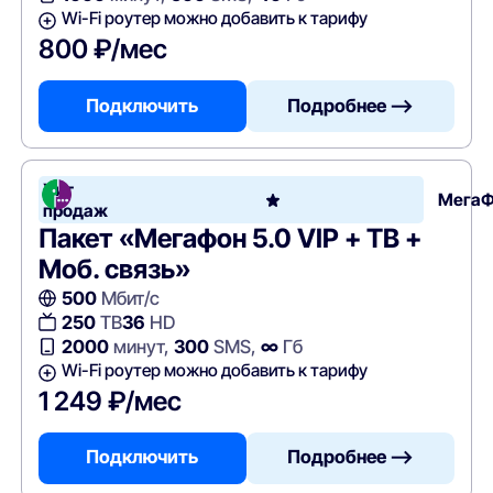
Wi-Fi роутер можно добавить к тарифу
800 ₽/мес
Подключить
Подробнее —>
Хит
Мега
продаж
Пакет «Мегафон 5.0 VIP + ТВ +
Моб. связь»
500
Мбит/с
250
ТВ
36
HD
2000
минут,
300
SMS,
∞
Гб
Wi-Fi роутер можно добавить к тарифу
1 249 ₽/мес
Подключить
Подробнее —>