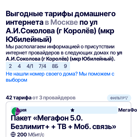
Выгодные тарифы домашнего
интернета
в Москве
по ул
А.И.Соколова (г Королёв) (мкр
Юбилейный)
Мы располагаем информацией о присутствии
интернет провайдеров в следующих домах по
ул
А.И.Соколова (г Королёв) (мкр Юбилейный).
2
4
4/1
7/4
8Б
9
Не нашли номер своего дома? Мы поможем с
выбором
42 тарифа
от 3 провайдеров
ФИЛЬТР
Акция
МегаФо
Пакет «Мегафон 5.0.
Безлимит+ + ТВ + Моб. связь»
200
Мбит/с