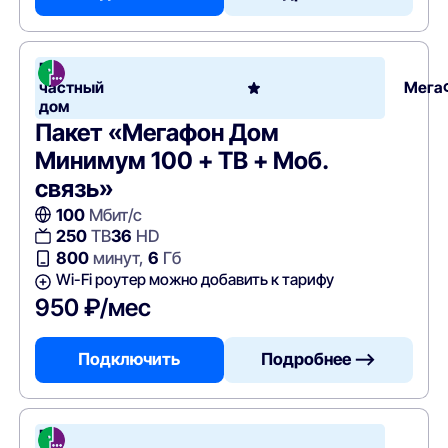
В
частный
Мега
дом
Пакет «Мегафон Дом
Минимум 100 + ТВ + Моб.
связь»
100
Мбит/с
250
ТВ
36
HD
800
минут,
6
Гб
Wi-Fi роутер можно добавить к тарифу
950 ₽/мес
Подключить
Подробнее —>
В