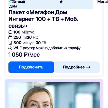
частный
Мега
дом
Пакет «Мегафон Дом
Интернет 100 + ТВ + Моб.
связь»
100
Мбит/с
250
ТВ
36
HD
800
минут,
30
Гб
Wi-Fi роутер можно добавить к тарифу
1 050 ₽/мес
Подключить
Подробнее —>