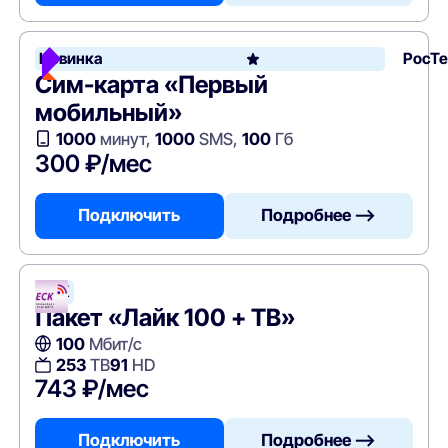
Новинка
РосТ
Сим-карта «Первый
мобильный»
1000
минут,
1000
SMS,
100
Гб
300 ₽/мес
Подключить
Подробнее —>
ЕСК
Пакет «Лайк 100 + ТВ»
100
Мбит/с
253
ТВ
91
HD
743 ₽/мес
Подключить
Подробнее —>