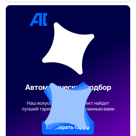
Автоматический подбор
тарифа
Наш искусственный интеллект найдет
лучший тарифный план по указанным вами
параметрам
Подобрать тариф