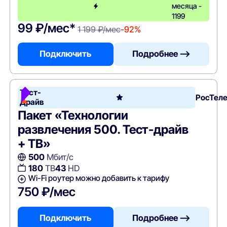
месяца -
1199
99 ₽/мес*
1 199 ₽/мес
-92%
Подключить
Подробнее —>
Тест-
РосТел
Драйв
Пакет «Технологии
развлечения 500. Тест-драйв
+ ТВ»
500
Мбит/с
180
ТВ
43
HD
Wi-Fi роутер можно добавить к тарифу
750 ₽/мес
Подключить
Подробнее —>