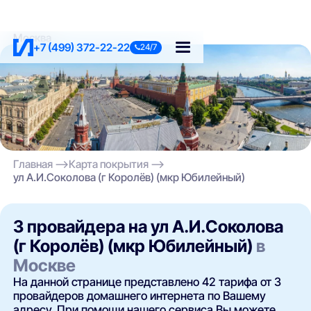
Москва
+7 (499) 372-22-22
24/7
Главная
Карта покрытия
ул А.И.Соколова (г Королёв) (мкр Юбилейный)
3 провайдера на ул А.И.Соколова
(г Королёв) (мкр Юбилейный)
в
Москве
На данной странице представлено 42 тарифа от 3
провайдеров домашнего интернета по Вашему
адресу. При помощи нашего сервиса Вы можете