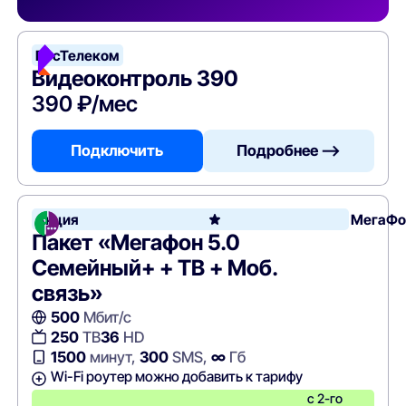
РосТелеком
Видеоконтроль 390
390 ₽/мес
Подключить
Подробнее —>
Акция
МегаФо
Пакет «Мегафон 5.0
Семейный+ + ТВ + Моб.
связь»
500
Мбит/с
250
ТВ
36
HD
1500
минут,
300
SMS,
∞
Гб
Wi-Fi роутер можно добавить к тарифу
с 2-го