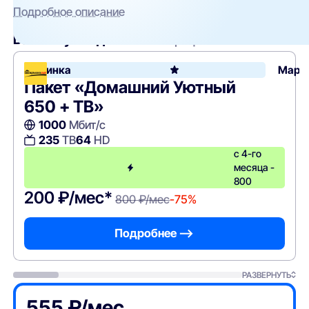
Подробное описание
Вам могут подойти
эти тарифы
Новинка
Марьи
Пакет «Домашний Уютный
650 + ТВ»
1000
Мбит/с
235
ТВ
64
HD
с 4-го
месяца -
800
200 ₽/мес*
800 ₽/мес
-75%
Подробнее —>
РАЗВЕРНУТЬ
555 ₽/мес