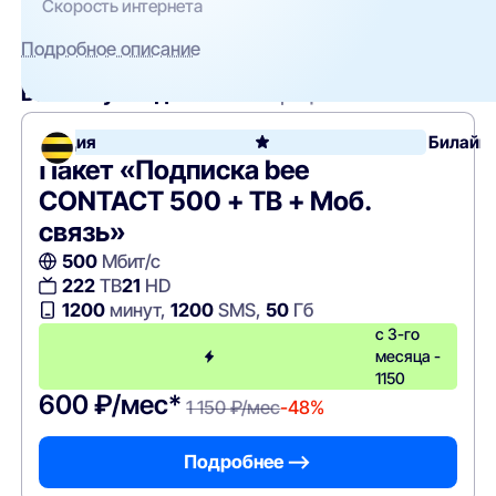
Скорость интернета
Подробное описание
Вам могут подойти
эти тарифы
Акция
Билайн
Пакет «Подписка bee
CONTACT 500 + ТВ + Моб.
связь»
500
Мбит/с
222
ТВ
21
HD
1200
минут,
1200
SMS,
50
Гб
с 3-го
месяца -
1150
600 ₽/мес*
1 150 ₽/мес
-48%
Подробнее —>