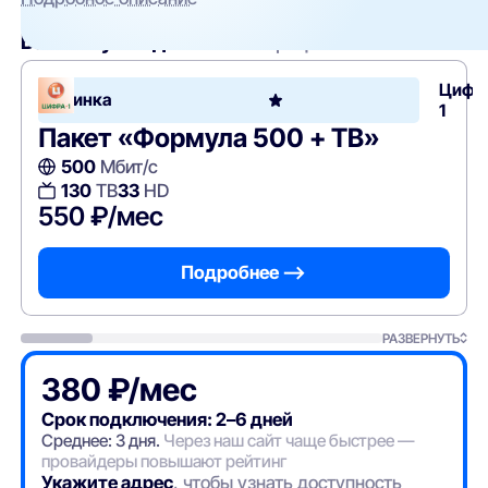
Вам могут подойти
эти тарифы
Цифр
Новинка
1
Пакет «Формула 500 + ТВ»
500
Мбит/с
130
ТВ
33
HD
550 ₽/мес
Подробнее —>
РАЗВЕРНУТЬ
380 ₽/мес
Срок подключения: 2–6 дней
Среднее: 3 дня.
Через наш сайт чаще быстрее —
провайдеры повышают рейтинг
Укажите адрес
, чтобы узнать доступность