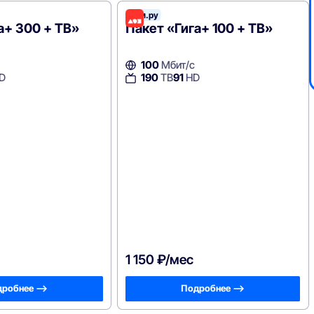
Дом.ру
а+ 300 + ТВ»
Пакет «Гига+ 100 + ТВ»
100
Мбит/с
D
190
ТВ
91
HD
1 150 ₽/мес
робнее —>
Подробнее —>