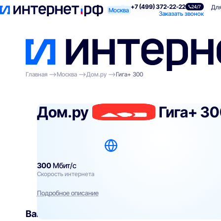
+7 (499) 372-22-22
Поиск по адресу
Для квартиры
Для
24/7
Москва
Заказать звонок
Главная
Москва
Дом.ру
Гига+ 300
Дом.ру
Гига+ 3
300
Мбит/с
Скорость интернета
Подробное описание
Вам могут подойти
эти тарифы