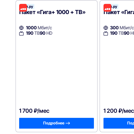
Дом.ру
Дом.ру
Пакет «Гига+ 1000 + ТВ»
Пакет «Гиг
1000
Мбит/с
300
Мбит/с
190
ТВ
90
HD
190
ТВ
90
H
1 700 ₽/мес
1 200 ₽/мес
Подробнее —>
Под