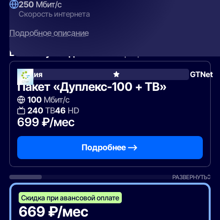
250
Мбит/с
Скорость интернета
Подробное описание
Вам могут подойти
эти тарифы
Акция
GTNet
Пакет «Дуплекс-100 + ТВ»
100
Мбит/с
240
ТВ
46
HD
699 ₽/мес
Подробнее —>
РАЗВЕРНУТЬ
Скидка при авансовой оплате
669 ₽/мес