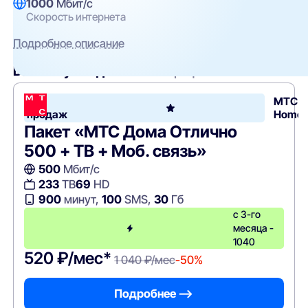
1000
Мбит/с
Скорость интернета
Подробное описание
Вам могут подойти
эти тарифы
Хит
МТС
продаж
Home
Пакет «МТС Дома Отлично
500 + ТВ + Моб. связь»
500
Мбит/с
233
ТВ
69
HD
900
минут,
100
SMS,
30
Гб
с 3-го
месяца -
1040
520 ₽/мес*
1 040 ₽/мес
-50%
Подробнее —>