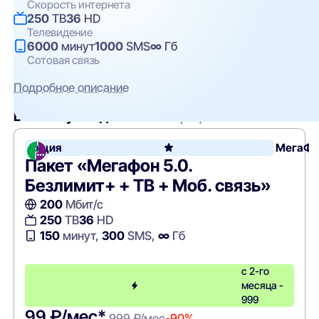
Скорость интернета
250
ТВ
36
HD
Телевидение
6000
минут
1000
SMS
∞
Гб
Сотовая связь
Подробное описание
Вам могут подойти
эти тарифы
Акция
МегаФо
Пакет «Мегафон 5.0.
Безлимит+ + ТВ + Моб. связь»
200
Мбит/с
250
ТВ
36
HD
150
минут,
300
SMS,
∞
Гб
с 2-го
месяца -
999
99 ₽/мес*
999 ₽/мес
-90%