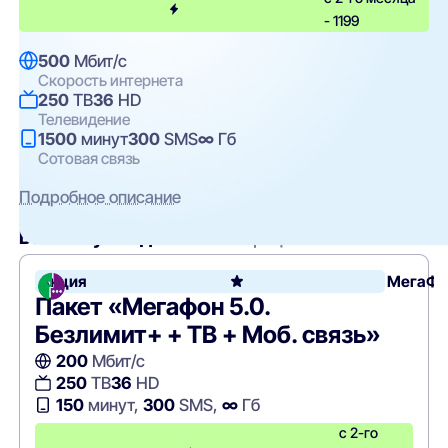
- 1199
500
Мбит/с
Скорость интернета
250
ТВ
36
HD
Телевидение
1500
минут
300
SMS
∞
Гб
Сотовая связь
Подробное описание
Вам могут подойти
эти тарифы
Акция
МегаФо
Пакет «Мегафон 5.0.
Безлимит+ + ТВ + Моб. связь»
200
Мбит/с
250
ТВ
36
HD
150
минут,
300
SMS,
∞
Гб
с 2-го