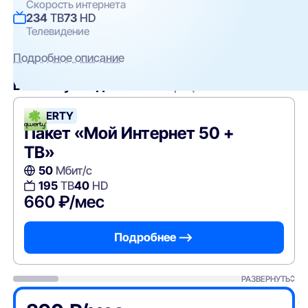
Скорость интернета
234
ТВ
73
HD
Телевидение
Подробное описание
Вам могут подойти
эти тарифы
QWERTY
Пакет «Мой Интернет 50 +
ТВ»
50
Мбит/с
195
ТВ
40
HD
660 ₽/мес
Подробнее —>
РАЗВЕРНУТЬ