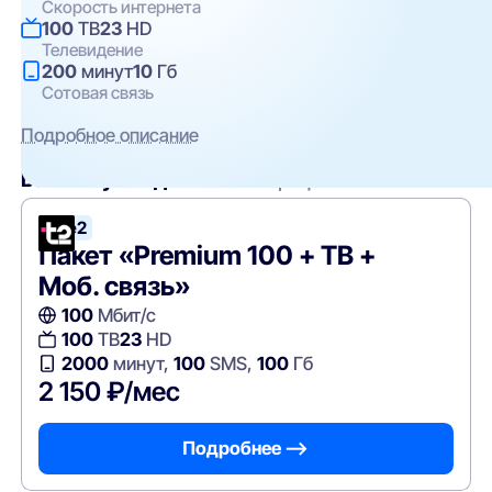
Скорость интернета
100
ТВ
23
HD
Телевидение
200
минут
10
Гб
Сотовая связь
Подробное описание
Вам могут подойти
эти тарифы
Tele2
Пакет «Premium 100 + ТВ +
Моб. связь»
100
Мбит/с
100
ТВ
23
HD
2000
минут,
100
SMS,
100
Гб
2 150 ₽/мес
Подробнее —>