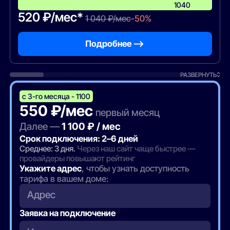
1040
520 ₽/мес*
1 040 ₽/мес
-50%
Подробнее —>
РАЗВЕРНУТЬ
с 3-го месяца - 1100
550 ₽/мес
первый месяц
Далее —
1 100 ₽ / мес
Срок подключения: 2–6 дней
Среднее: 3 дня.
Через наш сайт чаще быстрее —
провайдеры повышают рейтинг
Укажите адрес
, чтобы узнать доступность
тарифа в вашем доме:
Адрес
Заявка на подключение