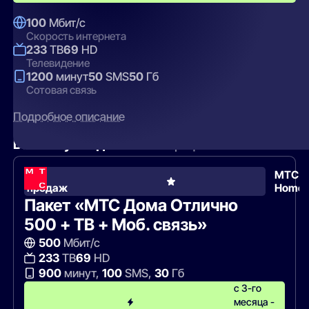
100
Мбит/с
Скорость интернета
233
ТВ
69
HD
Телевидение
1200
минут
50
SMS
50
Гб
Сотовая связь
Подробное описание
Вам могут подойти
эти тарифы
Хит
МТС
продаж
Home
Пакет «МТС Дома Отлично
500 + ТВ + Моб. связь»
500
Мбит/с
233
ТВ
69
HD
900
минут,
100
SMS,
30
Гб
с 3-го
месяца -