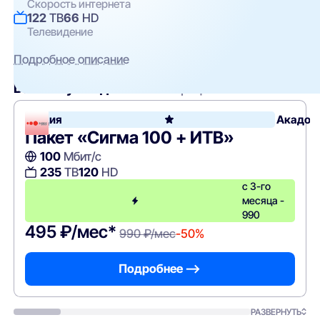
Скорость интернета
122
ТВ
66
HD
Телевидение
Подробное описание
Вам могут подойти
эти тарифы
Акция
Акадо
Пакет «Сигма 100 + ИТВ»
100
Мбит/с
235
ТВ
120
HD
с 3-го
месяца -
990
495 ₽/мес*
990 ₽/мес
-50%
Подробнее —>
РАЗВЕРНУТЬ