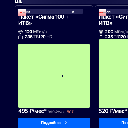
Вам могут подойти
эти тарифы
Акция
Акция
Акадо
Пакет «Сигма 100 +
Пакет «Сиг
ИТВ»
ИТВ»
100
Мбит/с
200
Мбит/с
235
ТВ
120
HD
235
ТВ
120
с
3
-
г
о
м
е
с
я
ц
а
-
9
9
0
495 ₽/мес*
520 ₽/мес*
990 ₽/мес
-50%
Подробнее —>
Под