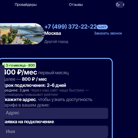
Провайдеры
Отзывы
+7 (499) 372-22-22
24/7
Москва
Заказать звонок
Другой город
с 3-го месяца - 800
400 ₽/мес
первый месяц
Далее —
800 ₽ / мес
Срок подключения: 2–6 дней
Среднее: 3 дня.
Через наш сайт чаще быстрее —
провайдеры повышают рейтинг
Укажите адрес
, чтобы узнать доступность
тарифа в вашем доме:
Адрес
Заявка на подключение