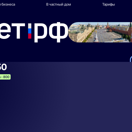
 бизнеса
В частный дом
Тарифы
50
а - 800