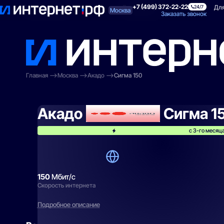
+7 (499) 372-22-22
Поиск по адресу
Для квартиры
Для
24/7
Москва
Заказать звонок
Главная
Москва
Акадо
Сигма 150
Акадо
Сигма 1
с 3-го месяц
150
Мбит/с
Скорость интернета
Подробное описание