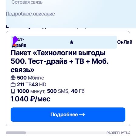
Сотовая связь
Подробное описание
Вам могут подойти
эти тарифы
Тест-
ОнЛайм
Драйв
Пакет «Технологии выгоды
500. Тест-драйв + ТВ + Моб.
связь»
500
Мбит/с
211
ТВ
43
HD
1000
минут,
500
SMS,
40
Гб
1 040 ₽/мес
Подробнее —>
РАЗВЕРНУТЬ