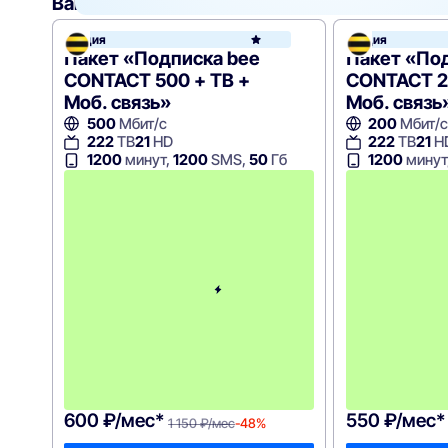
Вам могут подойти
эти тарифы
Акция
Акция
Билай
Пакет «Подписка bee
Пакет «По
CONTACT 500 + ТВ +
CONTACT 2
Моб. связь»
Моб. связь
500
Мбит/с
200
Мбит/с
222
ТВ
21
HD
222
ТВ
21
H
1200
минут,
1200
SMS,
50
Гб
1200
минут
с
3
-
г
о
м
е
с
я
ц
а
-
1
1
5
0
600 ₽/мес*
550 ₽/мес*
1 150 ₽/мес
-48%