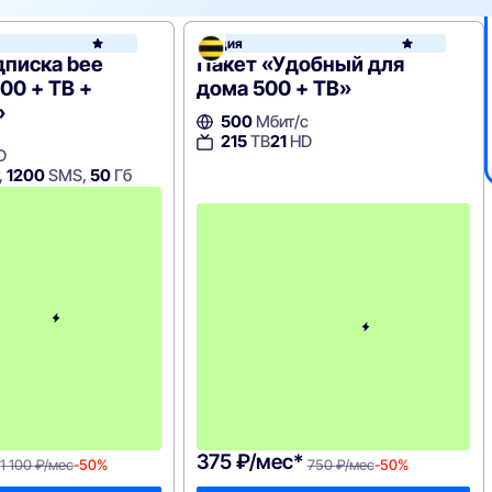
н
Акция
Билайн
дписка bee
Пакет «Удобный для
00 + ТВ +
дома 500 + ТВ»
»
500
Мбит/с
215
ТВ
21
HD
D
,
1200
SMS,
50
Гб
с
3
-
г
о
м
е
с
я
ц
а
-
1
1
0
0
375 ₽/мес*
1 100 ₽/мес
-50%
750 ₽/мес
-50%