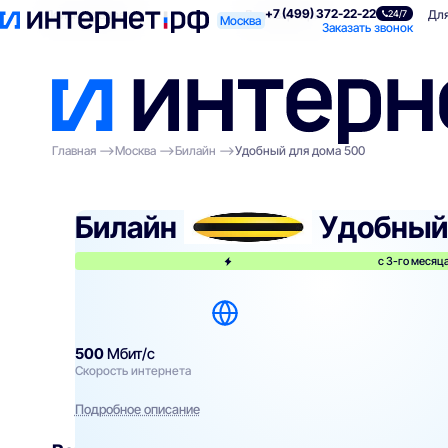
+7 (499) 372-22-22
Поиск по адресу
Для квартиры
Для
24/7
Москва
Заказать звонок
Главная
Москва
Билайн
Удобный для дома 500
Билайн
Удобный
с 3-го месяца
500
Мбит/с
Скорость интернета
Подробное описание