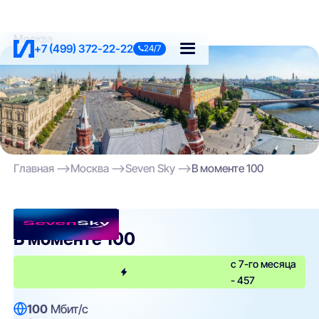
Москва
+7 (499) 372-22-22
24/7
Главная
Москва
Seven Sky
В моменте 100
Seven Sky
В моменте 100
с 7-го месяца
- 457
100
Мбит/с