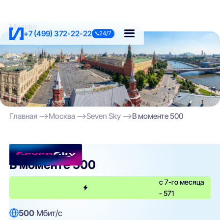
Москва
+7 (499) 372-22-22
24/7
Главная
Москва
Seven Sky
В моменте 500
Seven Sky
В моменте 500
с 7-го месяца
- 571
500
Мбит/с