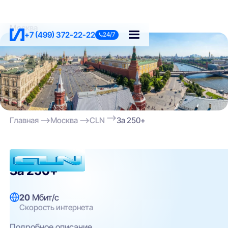
Москва
+7 (499) 372-22-22
24/7
Главная
Москва
CLN
За 250+
CLN
За 250+
20
Мбит/с
Скорость интернета
Подробное описание