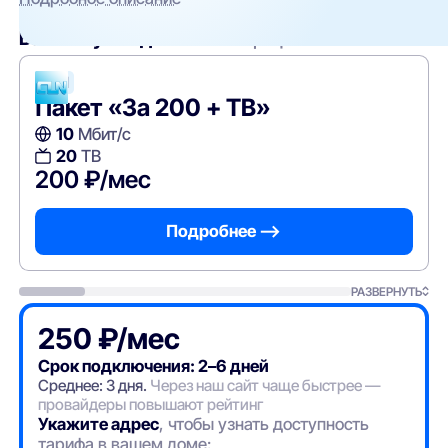
Вам могут подойти
эти тарифы
CLN
Пакет «За 200 + ТВ»
10
Мбит/с
20
ТВ
200 ₽/мес
Подробнее —>
РАЗВЕРНУТЬ
250 ₽/мес
Срок подключения: 2–6 дней
Среднее: 3 дня.
Через наш сайт чаще быстрее —
провайдеры повышают рейтинг
Укажите адрес
, чтобы узнать доступность
тарифа в вашем доме: