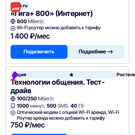
Дом.ru
«Гига+ 800» (Интернет)
800
Мбит/с
Wi-Fi роутер можно добавить к тарифу
1 400 ₽/мес
Подключить
Подробнее —>
Акция
Ростел
Технологии общения. Тест-
драйв
100/250
Мбит/с
1000
минут,
500
SMS,
40
Гб
Оптический модем с опцией WI-FI аренда, Wi-Fi
Роутер аренда можно добавить к тарифу
750 ₽/мес