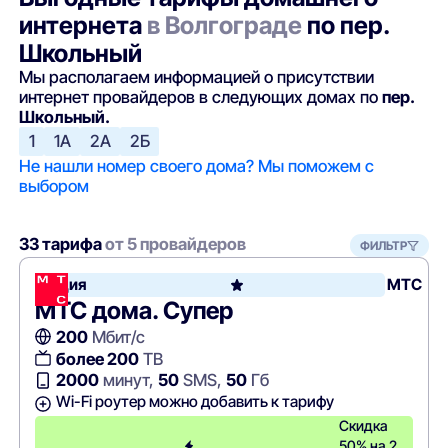
интернета
в Волгограде
по пер.
Школьный
Мы располагаем информацией о присутствии
интернет провайдеров в следующих домах по
пер.
Школьный.
1
1А
2А
2Б
Не нашли номер своего дома? Мы поможем с
выбором
33 тарифа
от 5 провайдеров
ФИЛЬТР
Акция
МТС
МТС дома. Супер
200
Мбит/с
более 200
ТВ
2000
минут,
50
SMS,
50
Гб
Wi-Fi роутер можно добавить к тарифу
Скидка
50% на 2