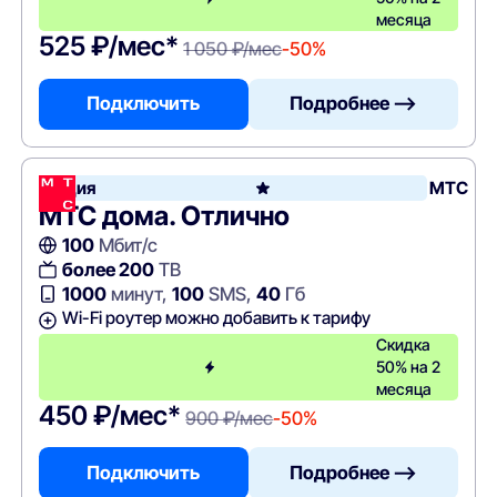
месяца
525 ₽/мес*
1 050 ₽/мес
-50%
Подключить
Подробнее —>
Акция
МТС
МТС дома. Отлично
100
Мбит/с
более 200
ТВ
1000
минут,
100
SMS,
40
Гб
Wi-Fi роутер можно добавить к тарифу
Скидка
50% на 2
месяца
450 ₽/мес*
900 ₽/мес
-50%
Подключить
Подробнее —>