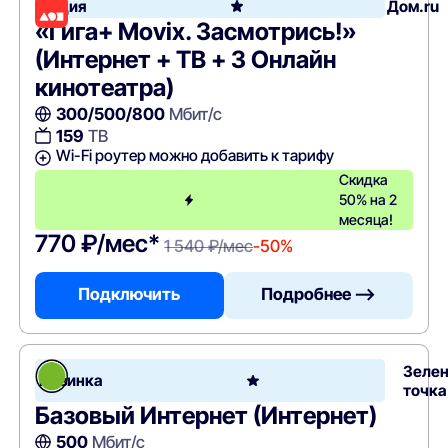
Акция
Дом.ru
«Гига+ Movix. Засмотрись!»
(Интернет + ТВ + 3 Онлайн
кинотеатра)
300/500/800
Мбит/с
159
ТВ
Wi-Fi роутер можно добавить к тарифу
Скидка
50% на 2
месяца!
770 ₽/мес*
1 540 ₽/мес
-50%
Подключить
Подробнее —>
Зеле
Новинка
точка
Базовый Интернет (Интернет)
500
Мбит/с