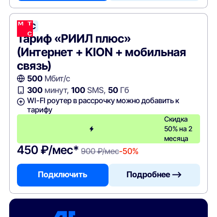
МТС
Тариф «РИИЛ плюс»
(Интернет + KION + мобильная
связь)
500
Мбит/с
300
минут,
100
SMS,
50
Гб
WI-FI роутер в рассрочку можно добавить к
тарифу
Скидка
50% на 2
месяца
450 ₽/мес*
900 ₽/мес
-50%
Подключить
Подробнее —>