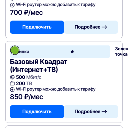
Wi-Fi роутер можно добавить к тарифу
700 ₽/мес
Подключить
Подробнее —>
Зеле
Новинка
точка
Базовый Квадрат
(Интернет+ТВ)
500
Мбит/с
200
ТВ
Wi-Fi роутер можно добавить к тарифу
850 ₽/мес
Подключить
Подробнее —>