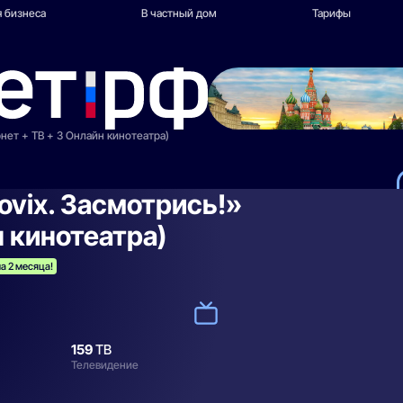
 бизнеса
В частный дом
Тарифы
рнет + ТВ + 3 Онлайн кинотеатра)
ovix. Засмотрись!»
н кинотеатра)
а 2 месяца!
159
ТВ
Телевидение