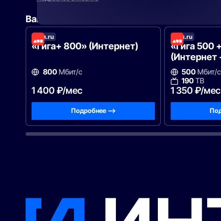
Вам могут подойти
эти тарифы
Дом.ru
Дом.ru
«Гига+ 800» (Интернет)
«Гига 500 
(Интернет 
800
Мбит/с
500
Мбит/с
190
ТВ
1 400 ₽/мес
1 350 ₽/мес
Подробнее —>
Под