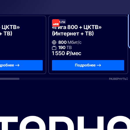
Дом.ru
+ ЦКТВ»
«Гига 800 + ЦКТВ»
+ ТВ)
(Интернет + ТВ)
800
Мбит/с
190
ТВ
1 550 ₽/мес
робнее —>
Подробнее —>
РАЗВЕРНУТЬ