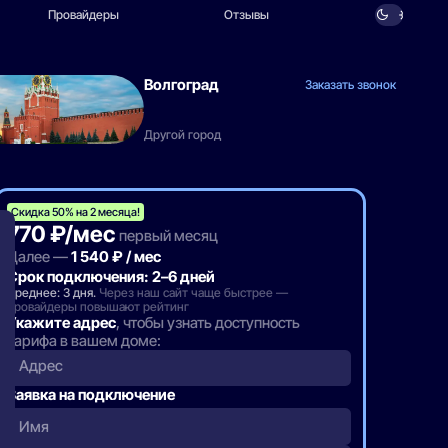
Провайдеры
Отзывы
Волгоград
Заказать звонок
Другой город
Скидка 50% на 2 месяца!
770 ₽/мес
первый месяц
Далее —
1 540 ₽ / мес
Срок подключения: 2–6 дней
Среднее: 3 дня.
Через наш сайт чаще быстрее —
провайдеры повышают рейтинг
Укажите адрес
, чтобы узнать доступность
тарифа в вашем доме:
Адрес
Заявка на подключение