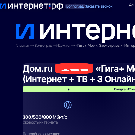
Поиск по адресу
Для квартиры
Для
Волгоград
Заказать звонок
Главная
Волгоград
Дом.ru
«Гига+ Movix. Засмотрись!» (Инте
Дом.ru
«Гига+ M
(Интернет + ТВ + 3 Онлай
Скидка 50% н
300/500/800
Мбит/с
Скорость интернета
Подробное описание