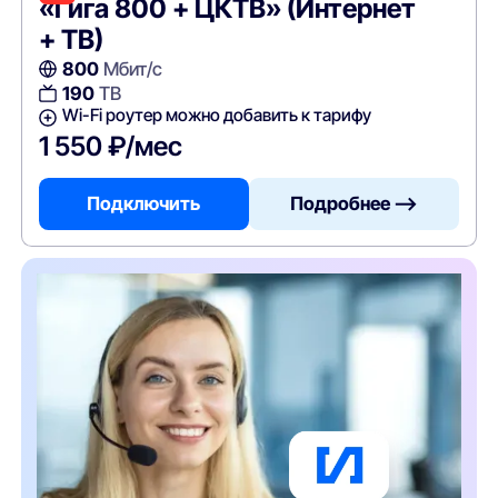
«Гига 800 + ЦКТВ» (Интернет
+ ТВ)
800
Мбит/с
190
ТВ
Wi-Fi роутер можно добавить к тарифу
1 550 ₽/мес
Подключить
Подробнее —>