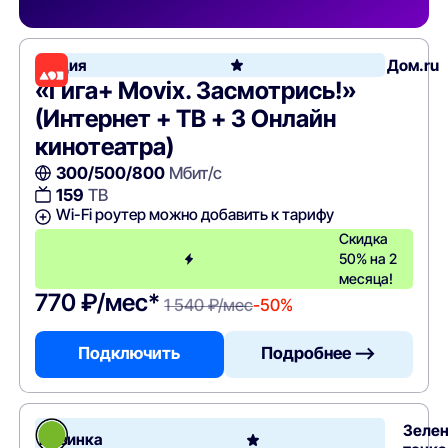
Акция
Дом.ru
«Гига+ Movix. Засмотрись!»
(Интернет + ТВ + 3 Онлайн
кинотеатра)
300/500/800
Мбит/с
159
ТВ
Wi-Fi роутер можно добавить к тарифу
Скидка
50% на 2
месяца!
770 ₽/мес*
1 540 ₽/мес
-50%
Подключить
Подробнее —>
Зеле
Новинка