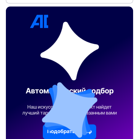
Автоматический подбор
тарифа
Наш искусственный интеллект найдет
лучший тарифный план по указанным вами
параметрам
Подобрать тариф