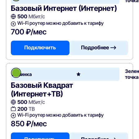
точка
Базовый Интернет (Интернет)
500
Мбит/с
Wi-Fi роутер можно добавить к тарифу
700 ₽/мес
Подключить
Подробнее —>
Зеле
Новинка
точка
Базовый Квадрат
(Интернет+ТВ)
500
Мбит/с
200
ТВ
Wi-Fi роутер можно добавить к тарифу
850 ₽/мес