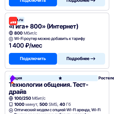
Подключить
Подробнее —>
Дом.ru
«Гига+ 800» (Интернет)
800
Мбит/с
Wi-Fi роутер можно добавить к тарифу
1 400 ₽/мес
Подключить
Подробнее —>
Акция
Ростел
Технологии общения. Тест-
драйв
100/250
Мбит/с
1000
минут,
500
SMS,
40
Гб
Оптический модем с опцией WI-FI аренда, Wi-Fi