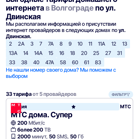
интернета
в Волгограде
по ул.
Двинская
Мы располагаем информацией о присутствии
интернет провайдеров в следующих домах по
ул.
Двинская.
2
2А
3
7
7А
8
9
10
11
11А
12
13
13А
14
14А
15
16
18
20
25
27
31
33
38
40
47А
58
60
61
83
Не нашли номер своего дома? Мы поможем с
выбором
33 тарифа
от 5 провайдеров
ФИЛЬТР
Акция
МТС
МТС дома. Супер
200
Мбит/с
более 200
ТВ
2000
минут,
50
SMS,
50
Гб