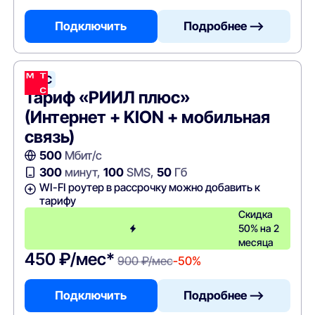
Подключить
Подробнее —>
МТС
Тариф «РИИЛ плюс»
(Интернет + KION + мобильная
связь)
500
Мбит/с
300
минут,
100
SMS,
50
Гб
WI-FI роутер в рассрочку можно добавить к
тарифу
Скидка
50% на 2
месяца
450 ₽/мес*
900 ₽/мес
-50%
Подключить
Подробнее —>