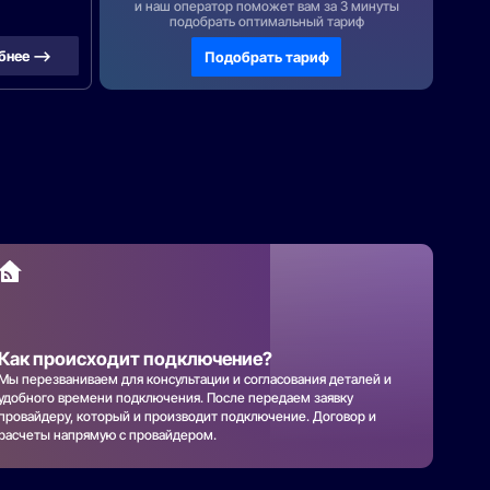
и наш оператор поможет вам за 3 минуты
подобрать оптимальный тариф
бнее —>
Подобрать тариф
Как происходит подключение?
Мы перезваниваем для консультации и согласования деталей и
удобного времени подключения. После передаем заявку
провайдеру, который и производит подключение. Договор и
расчеты напрямую с провайдером.