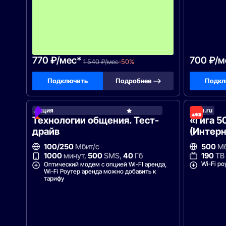
м
е
с
я
ц
а
!
770 ₽/мес*
700 ₽/м
1 540 ₽/мес
-50%
Подключить
Подробнее —>
Подкл
Акция
Дом.ru
Росте
Технологии общения. Тест-
«Гига 5
драйв
(Интерн
100/250
Мбит/с
500
Мб
190
ТВ
1000
минут,
500
SMS,
40
Гб
Wi-Fi ро
Оптический модем с опцией WI-FI аренда,
Wi-Fi Роутер аренда можно добавить к
тарифу