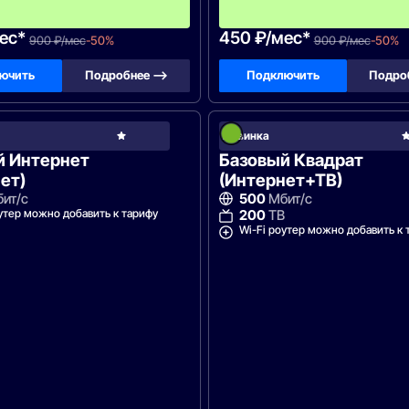
ц
а
ес*
450 ₽/мес*
900 ₽/мес
-50%
900 ₽/мес
-50%
ючить
Подробнее —>
Подключить
Подро
Зеленая
Новинка
точка
й Интернет
Базовый Квадрат
ет)
(Интернет+ТВ)
ит/с
500
Мбит/с
утер можно добавить к тарифу
200
ТВ
Wi-Fi роутер можно добавить к 