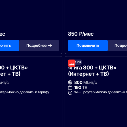
ес
850 ₽/мес
ючить
Подробнее —>
Подключить
Подро
леком
Дом.ru
00 + ЦКТВ»
«Гига 800 + ЦКТВ»
ет + ТВ)
(Интернет + ТВ)
ит/с
800
Мбит/с
190
ТВ
утер можно добавить к тарифу
Wi-Fi роутер можно добавить к 