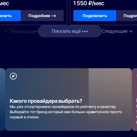
/мес
1 550 ₽/мес
ючить
Подробнее —>
Подключить
Подро
← Предыдущие
Показать ещё •••
Следующие →
Какого провайдера выбрать?
Мы уже отсортировали провайдеров по рейтингу и качеству.
Выбирайте тот бренд который вам больше нравится или просто
первый в списке.