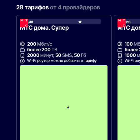
28 тарифов
от 4 провайдеров
Акция
Акция
МТС
МТС дома. Супер
МТС до
200
Мбит/с
100
Мб
более 200
ТВ
более
2000
минут,
50
SMS,
50
Гб
1000
м
Wi-Fi роутер можно добавить к тарифу
Wi-Fi ро
С
к
и
д
к
а
5
0
%
н
а
2
м
е
с
я