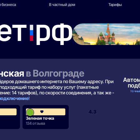
 бизнеса
В частный дом
Тарифы
енская
в Волгограде
Авто
айдеров домашнего интернета по Вашему адресу. При
под
подходящий тариф по набору услуг (пакетные
ТОЧНЫЙ
ние: 14 тарифов), по скорости соединения, а так же -
 подключение
!
4.1
4.3
Зеленая точка
134 отзыва