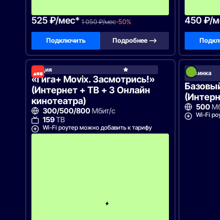
ц
а
525 ₽/мес*
450 ₽/м
1 050 ₽/мес
-50%
Подключить
Подробнее —>
Подкл
Акция
Дом.ru
Новинка
«Гига+ Movix. Засмотрись!»
Базовы
(Интернет + ТВ + 3 Онлайн
(Интерн
кинотеатра)
500
Мб
300/500/800
Мбит/с
Wi-Fi ро
159
ТВ
Wi-Fi роутер можно добавить к тарифу
С
к
и
д
к
а
5
0
%
н
а
2