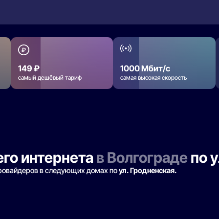
149 ₽
1000 Мбит/с
самый дешёвый тариф
самая высокая скорость
го интернета
в Волгограде
по у
провайдеров в следующих домах по
ул. Гродненская.