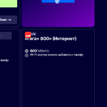
ц
а
бнее —>
Дом.ru
Зеленая
точка
«Гига+ 800» (Интернет)
800
Мбит/с
Wi-Fi роутер можно добавить к тарифу
тарифу