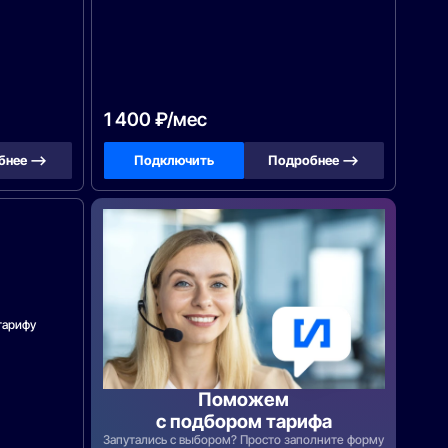
1 400 ₽/мес
бнее —>
Подключить
Подробнее —>
тарифу
Поможем
с подбором тарифа
Запутались с выбором? Просто заполните форму