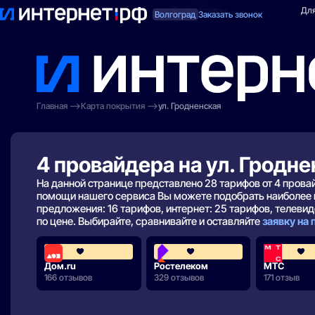
Поиск по адресу
Для квартиры
Для
Волгоград
Заказать звонок
Главная
Карта покрытия
ул. Гродненская
4 провайдера на ул. Гродн
На данной странице представлено 28 тарифов от 4 пров
помощи нашего сервиса Вы можете подобрать наиболее 
предложения: 16 тарифов, интернет: 25 тарифов, телевиде
по цене. Выбирайте, сравнивайте и оставляйте
заявку на
4.3
3.8
Дом.ru
Ростелеком
МТС
166 отзывов
329 отзывов
171 отзыв