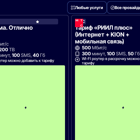
Любые услуги
Все провай
МТС
МТС
ма. Отлично
Тариф «РИИЛ плюс»
(Интернет + KION +
мобильная связь)
ит/с
500
Мбит/с
 200
ТВ
300
минут,
100
SMS,
50
Гб
инут,
100
SMS,
40
Гб
WI-FI роутер в рассрочку можно
утер можно добавить к тарифу
тарифу
С
к
и
д
к
а
5
0
%
н
а
2
м
е
с
я