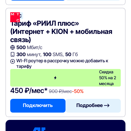
МТС
Тариф «РИИЛ плюс»
(Интернет + KION + мобильная
связь)
500
Мбит/с
300
минут,
100
SMS,
50
Гб
WI-FI роутер в рассрочку можно добавить к
тарифу
Скидка
50% на 2
месяца
450 ₽/мес*
900 ₽/мес
-50%
Подключить
Подробнее —>