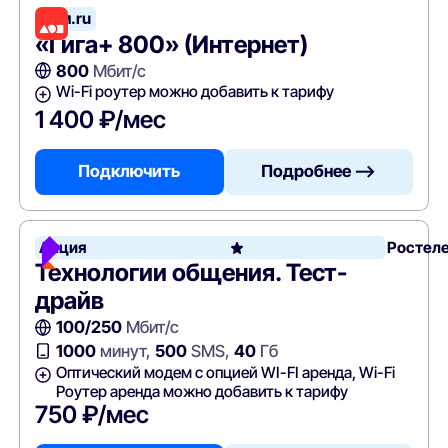
Дом.ru
«Гига+ 800» (Интернет)
800
Мбит/с
Wi-Fi роутер можно добавить к тарифу
1 400 ₽/мес
Подключить
Подробнее —>
Акция
Ростел
Технологии общения. Тест-
драйв
100/250
Мбит/с
1000
минут,
500
SMS,
40
Гб
Оптический модем с опцией WI-FI аренда, Wi-Fi
Роутер аренда можно добавить к тарифу
750 ₽/мес