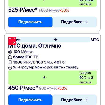
месяца
525 ₽/мес*
1 050 ₽/мес
-50%
Подключить
Подробнее —>
Акция
МТС
МТС дома. Отлично
100
Мбит/с
более 200
ТВ
1000
минут,
100
SMS,
40
Гб
Wi-Fi роутер можно добавить к тарифу
Скидка
50% на 2
месяца
450 ₽/мес*
900 ₽/мес
-50%
Подключить
Подробнее —>