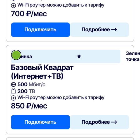
Wi-Fi роутер можно добавить к тарифу
700 ₽/мес
Подключить
Подробнее —>
Зеле
Новинка
точка
Базовый Квадрат
(Интернет+ТВ)
500
Мбит/с
200
ТВ
Wi-Fi роутер можно добавить к тарифу
850 ₽/мес
Подключить
Подробнее —>