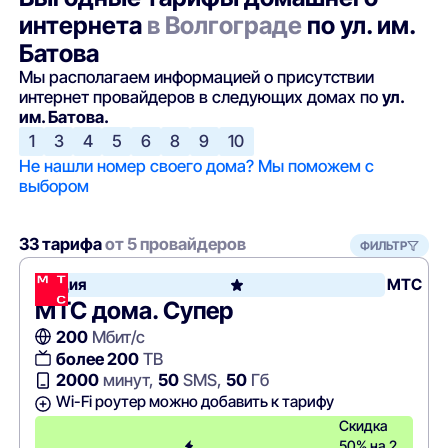
интернета
в Волгограде
по ул. им.
Батова
Мы располагаем информацией о присутствии
интернет провайдеров в следующих домах по
ул.
им. Батова.
1
3
4
5
6
8
9
10
Не нашли номер своего дома? Мы поможем с
выбором
33 тарифа
от 5 провайдеров
ФИЛЬТР
Акция
МТС
МТС дома. Супер
200
Мбит/с
более 200
ТВ
2000
минут,
50
SMS,
50
Гб
Wi-Fi роутер можно добавить к тарифу
Скидка
50% на 2