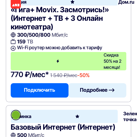
Акция
Дом.ru
«Гига+ Movix. Засмотрись!»
(Интернет + ТВ + 3 Онлайн
кинотеатра)
300/500/800
Мбит/с
159
ТВ
Wi-Fi роутер можно добавить к тарифу
Скидка
50% на 2
месяца!
770 ₽/мес*
1 540 ₽/мес
-50%
Подключить
Подробнее —>
Зеле
Новинка
точка
Базовый Интернет (Интернет)
500
Мбит/с