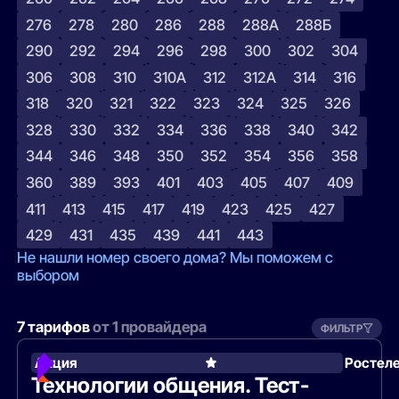
276
278
280
286
288
288А
288Б
290
292
294
296
298
300
302
304
306
308
310
310А
312
312А
314
316
318
320
321
322
323
324
325
326
328
330
332
334
336
338
340
342
344
346
348
350
352
354
356
358
360
389
393
401
403
405
407
409
411
413
415
417
419
423
425
427
429
431
435
439
441
443
Не нашли номер своего дома? Мы поможем с
выбором
7 тарифов
от 1 провайдера
ФИЛЬТР
Акция
Ростел
Технологии общения. Тест-