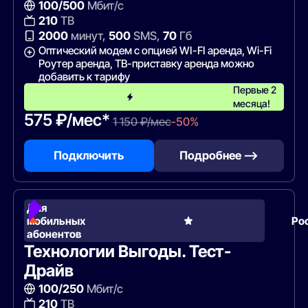
100/500
Мбит/с
210
ТВ
2000
минут,
500
SMS,
70
Гб
Оптический модем с опцией WI-FI аренда, Wi-Fi
Роутер аренда, ТВ-приставку аренда можно
добавить к тарифу
Первые 2
месяца!
575 ₽/мес*
1 150 ₽/мес
-50%
Подключить
Подробнее —>
Для
мобильных
Ро
абонентов
Технологии Выгоды. Тест-
Драйв
100/250
Мбит/с
210
ТВ