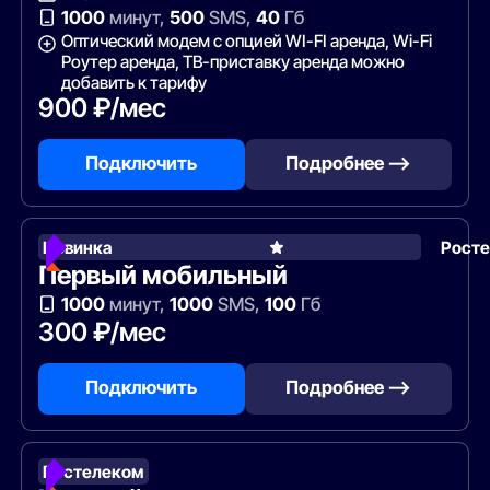
1000
минут,
500
SMS,
40
Гб
Оптический модем с опцией WI-FI аренда, Wi-Fi
Роутер аренда, ТВ-приставку аренда можно
добавить к тарифу
900 ₽/мес
Подключить
Подробнее —>
Новинка
Рост
Первый мобильный
1000
минут,
1000
SMS,
100
Гб
300 ₽/мес
Подключить
Подробнее —>
Ростелеком