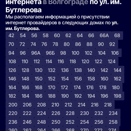
интернета
в Волгограде
по ул. им.
Бутлерова
Мы располагаем информацией о присутствии
интернет провайдеров в следующих домах по
ул.
им. Бутлерова.
42
54
56
58
60
62
64
66
66А
68
70
72
74
76
78
80
86
88
90
92
94
96
96А
96Б
98
100
102
104
106
108
110
112
114
116
118
120
122
124
126
128
130
132
136
138
140
142
144
146
148
150
152
154
156
158
160
162
164
166
168
170
172
174
176
178
180
182
184
186
188
190
192
194
196
198
200
206
208
210
212
214
216
218
220
222
224
226
228
230
232
234
236
246
248
250
252
254
256
258
260
262
264
266
268
270
272
274