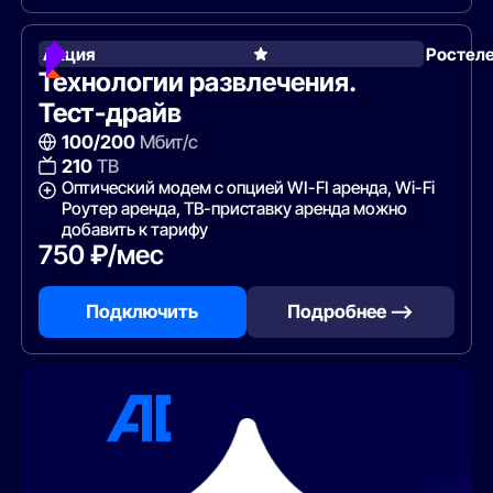
Акция
Ростел
Технологии развлечения.
Тест-драйв
100/200
Мбит/с
210
ТВ
Оптический модем с опцией WI-FI аренда, Wi-Fi
Роутер аренда, ТВ-приставку аренда можно
добавить к тарифу
750 ₽/мес
Подключить
Подробнее —>