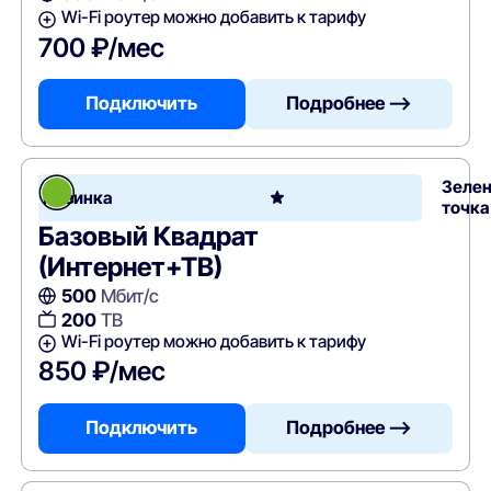
Wi-Fi роутер можно добавить к тарифу
700 ₽/мес
Подключить
Подробнее —>
Зеле
Новинка
точка
Базовый Квадрат
(Интернет+ТВ)
500
Мбит/с
200
ТВ
Wi-Fi роутер можно добавить к тарифу
850 ₽/мес
Подключить
Подробнее —>