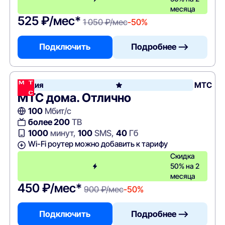
месяца
525 ₽/мес*
1 050 ₽/мес
-50%
Подключить
Подробнее —>
Акция
МТС
МТС дома. Отлично
100
Мбит/с
более 200
ТВ
1000
минут,
100
SMS,
40
Гб
Wi-Fi роутер можно добавить к тарифу
Скидка
50% на 2
месяца
450 ₽/мес*
900 ₽/мес
-50%
Подключить
Подробнее —>