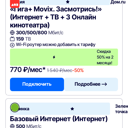
Акция
Дом.ru
«Гига+ Movix. Засмотрись!»
(Интернет + ТВ + 3 Онлайн
кинотеатра)
300/500/800
Мбит/с
159
ТВ
Wi-Fi роутер можно добавить к тарифу
Скидка
50% на 2
месяца!
770 ₽/мес*
1 540 ₽/мес
-50%
Подключить
Подробнее —>
Зеле
Новинка
точка
Базовый Интернет (Интернет)
500
Мбит/с