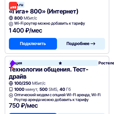
Дом.ru
«Гига+ 800» (Интернет)
800
Мбит/с
Wi-Fi роутер можно добавить к тарифу
1 400 ₽/мес
Подключить
Подробнее —>
Акция
Ростел
Технологии общения. Тест-
драйв
100/250
Мбит/с
1000
минут,
500
SMS,
40
Гб
Оптический модем с опцией WI-FI аренда, Wi-Fi
Роутер аренда можно добавить к тарифу
750 ₽/мес