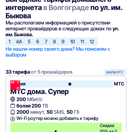
интернета
в Волгограде
по ул. им.
Быкова
Мы располагаем информацией о присутствии
интернет провайдеров в следующих домах по
ул.
им. Быкова.
1
4А
5
6
7
8
9
10
11
12
Не нашли номер своего дома? Мы поможем с
выбором
33 тарифа
от 5 провайдеров
ФИЛЬТР
Акция
МТС
МТС дома. Супер
200
Мбит/с
более 200
ТВ
2000
минут,
50
SMS,
50
Гб
Wi-Fi роутер можно добавить к тарифу
Скидка
50% на 2