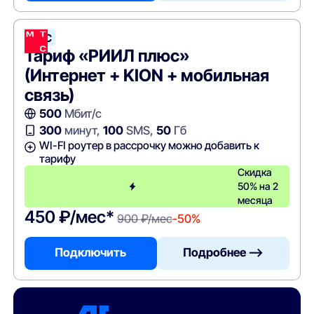
МТС
Тариф «РИИЛ плюс»
(Интернет + KION + мобильная
связь)
500
Мбит/с
300
минут,
100
SMS,
50
Гб
WI-FI роутер в рассрочку можно добавить к
тарифу
Скидка
50% на 2
месяца
450 ₽/мес*
900 ₽/мес
-50%
Подключить
Подробнее —>