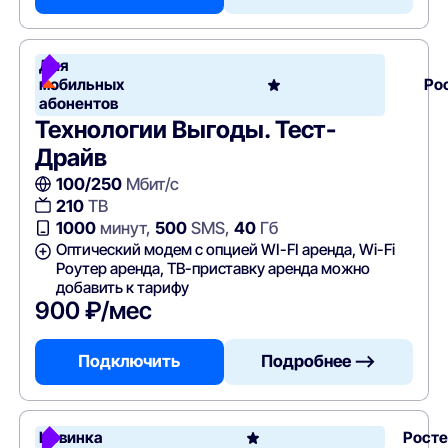
Для
мобильных
Ро
абонентов
Технологии Выгоды. Тест-
Драйв
100/250
Мбит/с
210
ТВ
1000
минут,
500
SMS,
40
Гб
Оптический модем с опцией WI-FI аренда, Wi-Fi
Роутер аренда, ТВ-приставку аренда можно
добавить к тарифу
900 ₽/мес
Подключить
Подробнее —>
Новинка
Рост