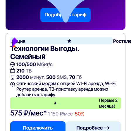
параметрам
Подобрать тариф
Акция
Ростел
Технологии Выгоды.
Семейный
100/500
Мбит/с
210
ТВ
2000
минут,
500
SMS,
70
Гб
Оптический модем с опцией WI-FI аренда, Wi-Fi
Роутер аренда, ТВ-приставку аренда можно
добавить к тарифу
Первые 2
месяца!
575 ₽/мес*
1 150 ₽/мес
-50%
Подключить
Подробнее —>