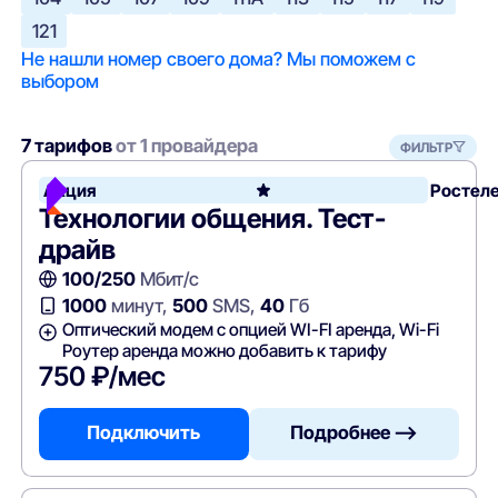
121
Не нашли номер своего дома? Мы поможем с
выбором
7 тарифов
от 1 провайдера
ФИЛЬТР
Акция
Ростел
Технологии общения. Тест-
драйв
100/250
Мбит/с
1000
минут,
500
SMS,
40
Гб
Оптический модем с опцией WI-FI аренда, Wi-Fi
Роутер аренда можно добавить к тарифу
750 ₽/мес
Подключить
Подробнее —>