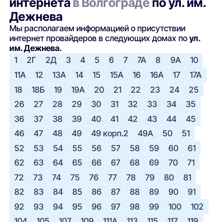
интернета
в Волгограде
по ул. им.
Дежнева
Мы располагаем информацией о присутствии
интернет провайдеров в следующих домах по
ул.
им. Дежнева.
1
2Г
2Д
3
4
5
6
7
7А
8
9А
10
11А
12
13А
14
15
15А
16
16А
17
17А
18
18Б
19
19А
20
21
22
23
24
25
26
27
28
29
30
31
32
33
34
35
36
37
38
39
40
41
42
43
44
45
46
47
48
49
49 корп.2
49А
50
51
52
53
54
55
56
57
58
59
60
61
62
63
64
65
66
67
68
69
70
71
72
73
74
75
76
77
78
79
80
81
82
83
84
85
86
87
88
89
90
91
92
93
94
95
96
97
98
99
100
102
104
105
107
109
111А
113
115
117
119