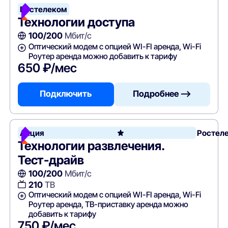
Ростелеком
Технологии доступа
100/200
Мбит/с
Оптический модем с опцией WI-FI аренда, Wi-Fi
Роутер аренда можно добавить к тарифу
650 ₽/мес
Подключить
Подробнее —>
Акция
Ростел
Технологии развлечения.
Тест-драйв
100/200
Мбит/с
210
ТВ
Оптический модем с опцией WI-FI аренда, Wi-Fi
Роутер аренда, ТВ-приставку аренда можно
добавить к тарифу
750 ₽/мес