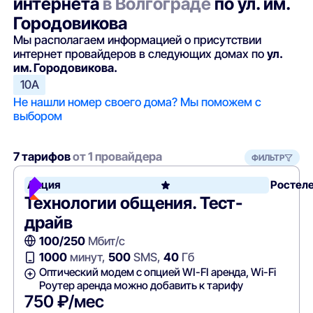
интернета
в Волгограде
по ул. им.
Городовикова
Мы располагаем информацией о присутствии
интернет провайдеров в следующих домах по
ул.
им. Городовикова.
10А
Не нашли номер своего дома? Мы поможем с
выбором
7 тарифов
от 1 провайдера
ФИЛЬТР
Акция
Ростел
Технологии общения. Тест-
драйв
100/250
Мбит/с
1000
минут,
500
SMS,
40
Гб
Оптический модем с опцией WI-FI аренда, Wi-Fi
Роутер аренда можно добавить к тарифу
750 ₽/мес