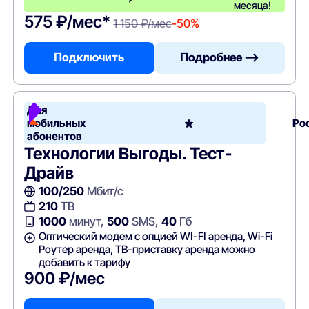
месяца!
575 ₽/мес*
1 150 ₽/мес
-50%
Подключить
Подробнее —>
Для
мобильных
Ро
абонентов
Технологии Выгоды. Тест-
Драйв
100/250
Мбит/с
210
ТВ
1000
минут,
500
SMS,
40
Гб
Оптический модем с опцией WI-FI аренда, Wi-Fi
Роутер аренда, ТВ-приставку аренда можно
добавить к тарифу
900 ₽/мес