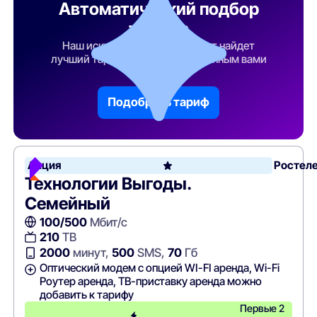
Автоматический подбор
тарифа
Наш искусственный интеллект найдет
лучший тарифный план по указанным вами
параметрам
Подобрать тариф
Акция
Ростел
Технологии Выгоды.
Семейный
100/500
Мбит/с
210
ТВ
2000
минут,
500
SMS,
70
Гб
Оптический модем с опцией WI-FI аренда, Wi-Fi
Роутер аренда, ТВ-приставку аренда можно
добавить к тарифу
Первые 2