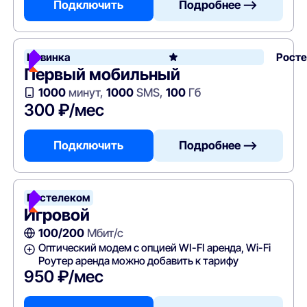
Подключить
Подробнее —>
Новинка
Рост
Первый мобильный
1000
минут,
1000
SMS,
100
Гб
300 ₽/мес
Подключить
Подробнее —>
Ростелеком
Игровой
100/200
Мбит/с
Оптический модем с опцией WI-FI аренда, Wi-Fi
Роутер аренда можно добавить к тарифу
950 ₽/мес