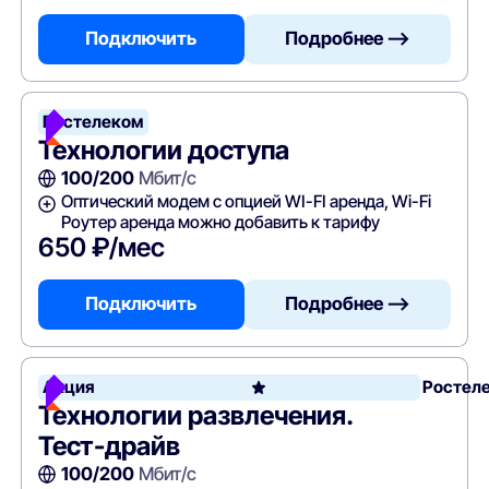
Подключить
Подробнее —>
Ростелеком
Технологии доступа
100/200
Мбит/с
Оптический модем с опцией WI-FI аренда, Wi-Fi
Роутер аренда можно добавить к тарифу
650 ₽/мес
Подключить
Подробнее —>
Акция
Ростел
Технологии развлечения.
Тест-драйв
100/200
Мбит/с