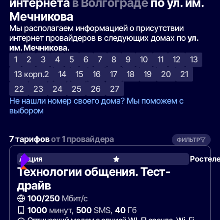
интернета
в Волгограде
по ул. им.
Мечникова
Мы располагаем информацией о присутствии
интернет провайдеров в следующих домах по
ул.
им. Мечникова.
1
2
3
4
5
6
7
8
9
10
11
12
13
13 корп.2
14
15
16
17
18
19
20
21
22
23
24
25
26
27
Не нашли номер своего дома? Мы поможем с
выбором
7 тарифов
от 1 провайдера
ФИЛЬТР
Акция
Ростел
Технологии общения. Тест-
драйв
100/250
Мбит/с
1000
минут,
500
SMS,
40
Гб