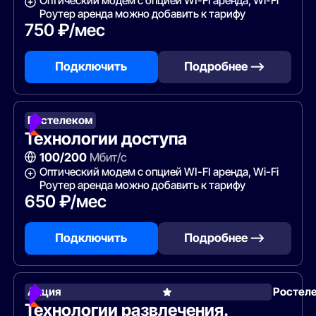
Оптический модем с опцией WI-FI аренда, Wi-Fi
Роутер аренда можно добавить к тарифу
750 ₽/мес
Подключить
Подробнее —>
Ростелеком
Технологии доступа
100/200
Мбит/с
Оптический модем с опцией WI-FI аренда, Wi-Fi
Роутер аренда можно добавить к тарифу
650 ₽/мес
Подключить
Подробнее —>
Акция
Ростел
Технологии развлечения.