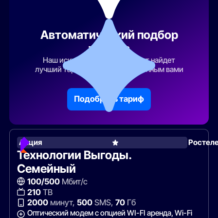
Автоматический подбор
тарифа
Наш искусственный интеллект найдет
лучший тарифный план по указанным вами
параметрам
Подобрать тариф
Акция
Ростел
Технологии Выгоды.
Семейный
100/500
Мбит/с
210
ТВ
2000
минут,
500
SMS,
70
Гб
Оптический модем с опцией WI-FI аренда, Wi-Fi