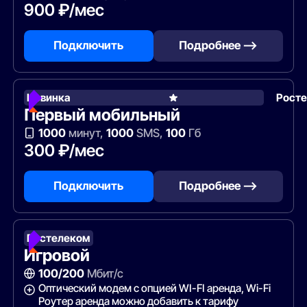
900 ₽/мес
Подключить
Подробнее —>
Новинка
Рост
Первый мобильный
1000
минут,
1000
SMS,
100
Гб
300 ₽/мес
Подключить
Подробнее —>
Ростелеком
Игровой
100/200
Мбит/с
Оптический модем с опцией WI-FI аренда, Wi-Fi
Роутер аренда можно добавить к тарифу