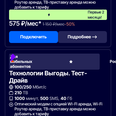
Роутер аренда, ТВ-приставку аренда можно
добавить к тарифу
Первые 2
месяца!
575 ₽/мес*
1 150 ₽/мес
-50%
Подключить
Подробнее —>
Для
мобильных
Ро
абонентов
Технологии Выгоды. Тест-
Драйв
100/250
Мбит/с
210
ТВ
1000
минут,
500
SMS,
40
Гб
Оптический модем с опцией WI-FI аренда, Wi-Fi
Роутер аренда, ТВ-приставку аренда можно
добавить к тарифу