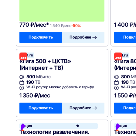
с
я
ц
а
!
770 ₽/мес*
1 400 ₽
1 540 ₽/мес
-50%
Подключить
Подробнее —>
Подкл
Дом.ru
Дом.ru
«Гига 500 + ЦКТВ»
«Гига 8
(Интернет + ТВ)
(Интерн
500
Мбит/с
800
Мб
190
ТВ
190
ТВ
Wi-Fi роутер можно добавить к тарифу
Wi-Fi ро
1 350 ₽/мес
1 550 ₽
Подключить
Подробнее —>
Подкл
Акция
Акция
Росте
Технологии развлечения.
Технол