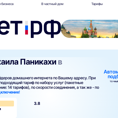
 бизнеса
В частный дом
Тарифы
ихаила Паникахи
в
Авто
под
айдеров домашнего интернета по Вашему адресу. При
ТОЧНЫЙ
подходящий тариф по набору услуг (пакетные
ие: 14 тарифов), по скорости соединения, а так же - по
одключение
!
3.8
м