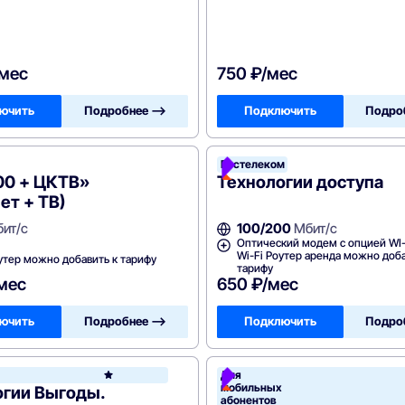
/мес
750 ₽/мес
ючить
Подробнее —>
Подключить
Подро
Ростелеком
00 + ЦКТВ»
Технологии доступа
ет + ТВ)
ит/с
100/200
Мбит/с
Оптический модем с опцией WI-
Wi-Fi Роутер аренда можно доба
утер можно добавить к тарифу
тарифу
/мес
650 ₽/мес
ючить
Подробнее —>
Подключить
Подро
леком
Для
Ростелеком
мобильных
огии Выгоды.
абонентов