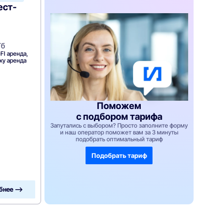
ест-
Гб
FI аренда,
вку аренда
Поможем
с подбором тарифа
Запутались с выбором? Просто заполните форму
и наш оператор поможет вам за 3 минуты
подобрать оптимальный тариф
Подобрать тариф
бнее —>