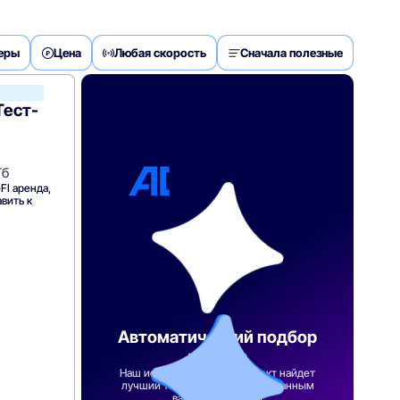
деры
Цена
Любая скорость
Сначала полезные
Ростелеком
Тест-
Гб
FI аренда,
вить к
Автоматический подбор
тарифа
Наш искусственный интеллект найдет
лучший тарифный план по указанным
вами параметрам