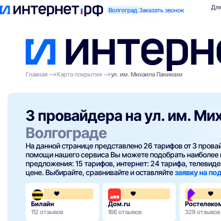
Поиск по адресу
Для квартиры
Для
Волгоград
Заказать звонок
Главная
Карта покрытия
ул. им. Михаила Паникахи
3 провайдера на ул. им. М
Волгограде
На данной странице представлено 26 тарифов от 3 пров
помощи нашего сервиса Вы можете подобрать наиболее 
предложения: 15 тарифов, интернет: 24 тарифа, телевиден
цене. Выбирайте, сравнивайте и оставляйте
заявку на п
3.6
4.3
Билайн
Дом.ru
Ростелеко
112 отзывов
166 отзывов
329 отзывов