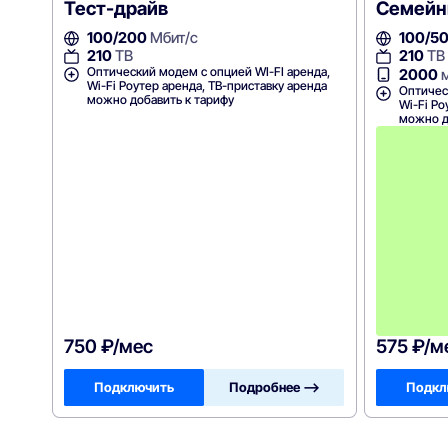
Тест-драйв
Семей
100/200
Мбит/с
100/5
210
ТВ
210
ТВ
Оптический модем с опцией WI-FI аренда,
2000
м
Wi-Fi Роутер аренда, ТВ-приставку аренда
Оптичес
можно добавить к тарифу
Wi-Fi Ро
можно д
750 ₽/мес
575 ₽/м
Подключить
Подробнее —>
Подкл