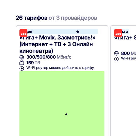
26 тарифов
от 3 провайдеров
Акция
Дом.ru
Дом.ru
«Гига+ Movix. Засмотрись!»
«Гига+ 
(Интернет + ТВ + 3 Онлайн
кинотеатра)
800
Мб
300/500/800
Мбит/с
Wi-Fi ро
159
ТВ
Wi-Fi роутер можно добавить к тарифу
С
к
и
д
к
а
5
0
%
н
а
2
м
е