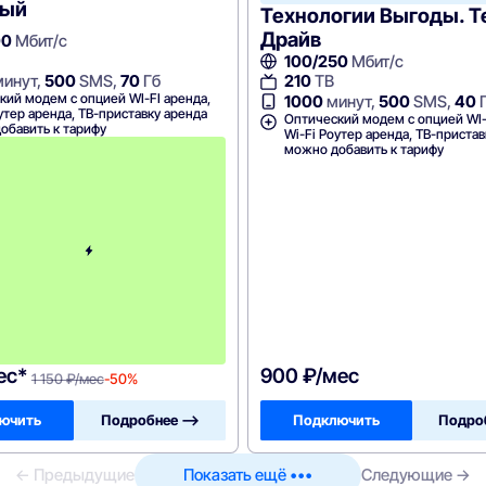
ный
Технологии Выгоды. Т
Драйв
00
Мбит/с
100/250
Мбит/с
инут,
500
SMS,
70
Гб
210
ТВ
кий модем с опцией WI-FI аренда,
1000
минут,
500
SMS,
40
утер аренда, ТВ-приставку аренда
Оптический модем с опцией WI-
обавить к тарифу
Wi-Fi Роутер аренда, ТВ-приста
П
можно добавить к тарифу
е
р
в
ы
е
2
м
е
с
я
ц
а
!
ес*
900 ₽/мес
1 150 ₽/мес
-50%
ючить
Подробнее —>
Подключить
Подро
← Предыдущие
Показать ещё •••
Следующие →