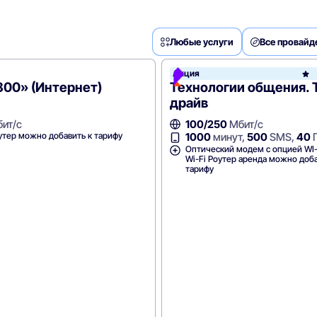
Любые услуги
Все провай
Акция
800» (Интернет)
Технологии общения. 
драйв
ит/с
100/250
Мбит/с
утер можно добавить к тарифу
1000
минут,
500
SMS,
40
Оптический модем с опцией WI-
Wi-Fi Роутер аренда можно доба
тарифу