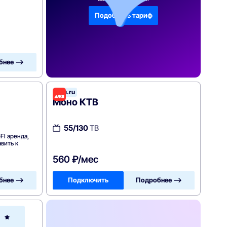
Подобрать тариф
бнее —>
Дом.ru
Моно КТВ
55/130
ТВ
FI аренда,
вить к
560 ₽/мес
бнее —>
Подключить
Подробнее —>
Ростелеком