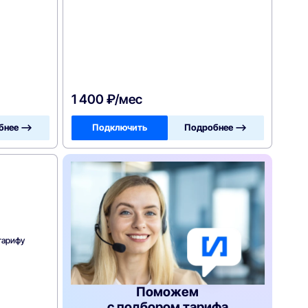
1 400 ₽/мес
бнее —>
Подключить
Подробнее —>
тарифу
Поможем
с подбором тарифа