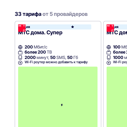
33 тарифа
от 5 провайдеров
Акция
Акция
МТС
МТС дома. Супер
МТС до
200
Мбит/с
100
Мб
более 200
ТВ
более
2000
минут,
50
SMS,
50
Гб
1000
м
Wi-Fi роутер можно добавить к тарифу
Wi-Fi ро
С
к
и
д
к
а
5
0
%
н
а
2
м
е