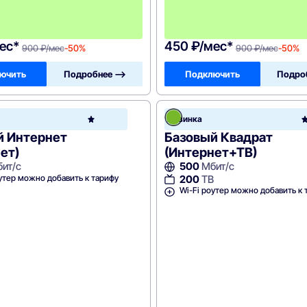
с
я
ц
а
ес*
450 ₽/мес*
900 ₽/мес
-50%
900 ₽/мес
-50%
ючить
Подробнее —>
Подключить
Подро
Зеленая
Новинка
точка
й Интернет
Базовый Квадрат
ет)
(Интернет+ТВ)
ит/с
500
Мбит/с
утер можно добавить к тарифу
200
ТВ
Wi-Fi роутер можно добавить к 