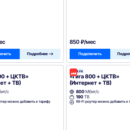
ес
850 ₽/мес
ючить
Подробнее —>
Подключить
Подро
леком
Дом.ru
00 + ЦКТВ»
«Гига 800 + ЦКТВ»
ет + ТВ)
(Интернет + ТВ)
ит/с
800
Мбит/с
190
ТВ
утер можно добавить к тарифу
Wi-Fi роутер можно добавить к 