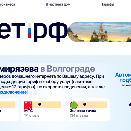
 бизнеса
В частный дом
Тарифы
имирязева
в Волгограде
Авто
йдеров домашнего интернета по Вашему адресу. При
под
подходящий тариф по набору услуг (пакетные
ТОЧНЫЙ
ние: 17 тарифов), по скорости соединения, а так же -
 подключение
!
3.8
4.1
4
м
МТС
Зеленая точка
171 отзыв
134 отзыва