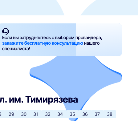
Если вы затрудняетесь с выбором провайдера,
закажите бесплатную консультацию
нашего
специалиста!
л. им. Тимирязева
8
29
30
31
32
34
35
36
37
38