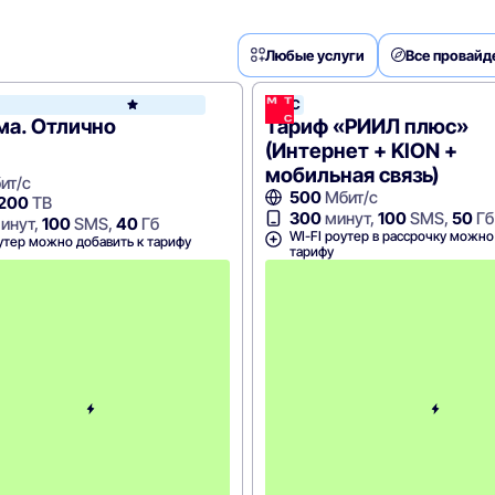
Любые услуги
Все провай
МТС
МТС
ма. Отлично
Тариф «РИИЛ плюс»
(Интернет + KION +
мобильная связь)
ит/с
500
Мбит/с
 200
ТВ
300
минут,
100
SMS,
50
Гб
инут,
100
SMS,
40
Гб
WI-FI роутер в рассрочку можно
утер можно добавить к тарифу
тарифу
С
к
и
д
к
а
5
0
%
н
а
2
м
е