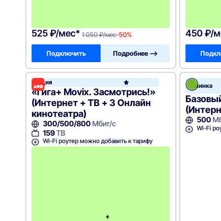
с
я
ц
а
525 ₽/мес*
450 ₽/м
1 050 ₽/мес
-50%
Подключить
Подробнее —>
Подкл
Акция
Дом.ru
Новинка
«Гига+ Movix. Засмотрись!»
Базовы
(Интернет + ТВ + 3 Онлайн
(Интерн
кинотеатра)
500
Мб
300/500/800
Мбит/с
Wi-Fi ро
159
ТВ
Wi-Fi роутер можно добавить к тарифу
С
к
и
д
к
а
5
0
%
н