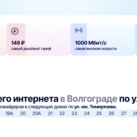
149 ₽
1000 Мбит/с
самый дешёвый тариф
самая высокая скорость
го интернета
в Волгограде
по у
провайдеров в следующих домах по
ул. им. Тимирязева.
19А
20
20А
21
22
23
24
25
26
27
2