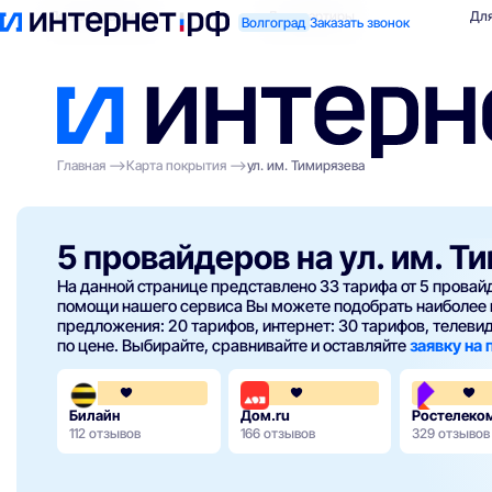
Поиск по адресу
Для квартиры
Для
Волгоград
Заказать звонок
Главная
Карта покрытия
ул. им. Тимирязева
5 провайдеров на ул. им. Т
На данной странице представлено 33 тарифа от 5 прова
помощи нашего сервиса Вы можете подобрать наиболее 
предложения: 20 тарифов, интернет: 30 тарифов, телевиде
по цене. Выбирайте, сравнивайте и оставляйте
заявку на
3.6
4.3
Билайн
Дом.ru
Ростелеко
112 отзывов
166 отзывов
329 отзывов