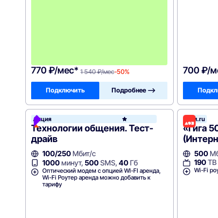
а
2
м
е
с
я
ц
а
!
770 ₽/мес*
700 ₽/м
1 540 ₽/мес
-50%
Подключить
Подробнее —>
Подкл
Акция
Дом.ru
Росте
Технологии общения. Тест-
«Гига 5
драйв
(Интерн
100/250
Мбит/с
500
Мб
190
ТВ
1000
минут,
500
SMS,
40
Гб
Wi-Fi ро
Оптический модем с опцией WI-FI аренда,
Wi-Fi Роутер аренда можно добавить к
тарифу