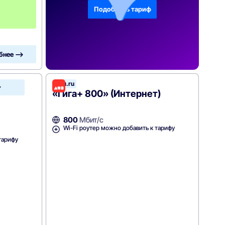
с
Подобрать тариф
я
ц
а
бнее —>
Дом.ru
Зеленая
точка
«Гига+ 800» (Интернет)
800
Мбит/с
Wi-Fi роутер можно добавить к тарифу
тарифу