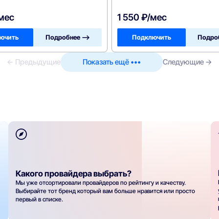
/мес
1 550 ₽/мес
ючить
Подробнее —>
Подключить
Подро
← Предыдущие
Показать ещё •••
Следующие →
Какого провайдера выбрать?
Мы уже отсортировали провайдеров по рейтингу и качеству.
Выбирайте тот бренд который вам больше нравится или просто
первый в списке.