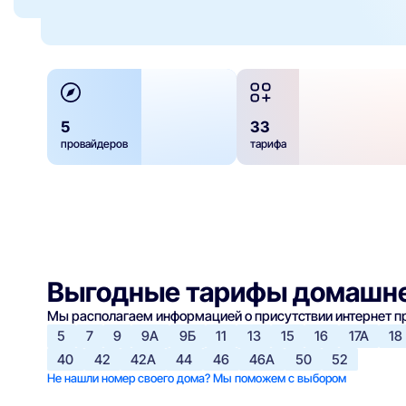
5
33
провайдеров
тарифа
Выгодные тарифы домашне
Мы располагаем информацией о присутствии интернет 
5
7
9
9А
9Б
11
13
15
16
17А
18
40
42
42А
44
46
46А
50
52
Не нашли номер своего дома? Мы поможем с выбором