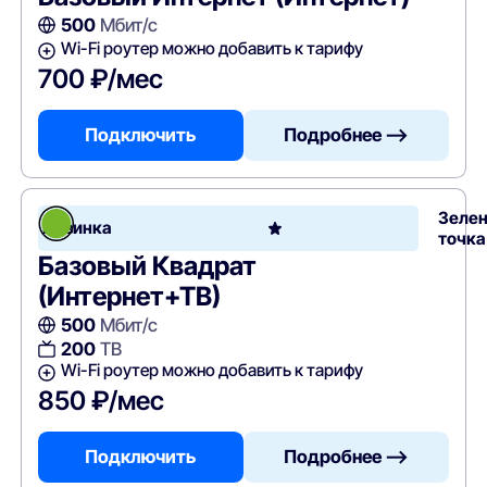
500
Мбит/с
Wi-Fi роутер можно добавить к тарифу
700 ₽/мес
Подключить
Подробнее —>
Зеле
Новинка
точка
Базовый Квадрат
(Интернет+ТВ)
500
Мбит/с
200
ТВ
Wi-Fi роутер можно добавить к тарифу
850 ₽/мес
Подключить
Подробнее —>