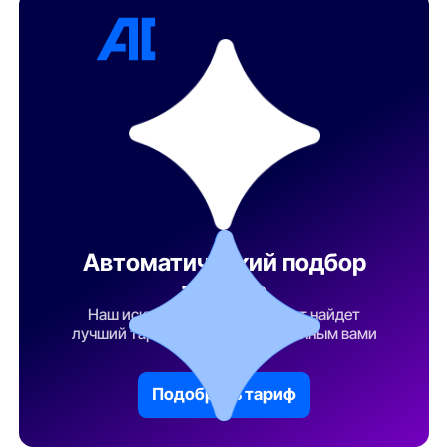
Автоматический подбор
тарифа
Наш искусственный интеллект найдет
лучший тарифный план по указанным вами
параметрам
Подобрать тариф