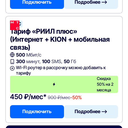
Подключить
Подробнее —>
МТС
Тариф «РИИЛ плюс»
(Интернет + KION + мобильная
связь)
500
Мбит/с
300
минут,
100
SMS,
50
Гб
WI-FI роутер в рассрочку можно добавить к
тарифу
Скидка
50% на 2
месяца
450 ₽/мес*
900 ₽/мес
-50%
Подключить
Подробнее —>