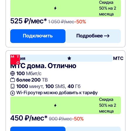
Скидка
50% на 2
месяца
525 ₽/мес*
1 050 ₽/мес
-50%
Подключить
Подробнее —>
Акция
МТС
МТС дома. Отлично
100
Мбит/с
более 200
ТВ
1000
минут,
100
SMS,
40
Гб
Wi-Fi роутер можно добавить к тарифу
Скидка
50% на 2
месяца
450 ₽/мес*
900 ₽/мес
-50%