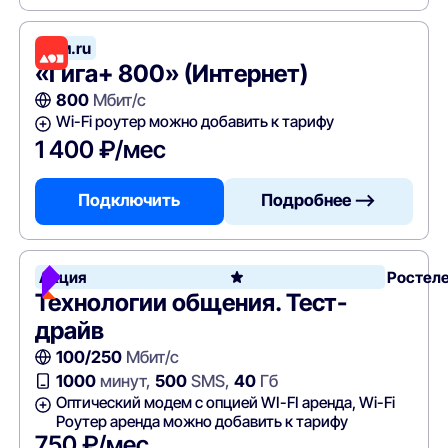
Дом.ru
«Гига+ 800» (Интернет)
800
Мбит/с
Wi-Fi роутер можно добавить к тарифу
1 400 ₽/мес
Подключить
Подробнее —>
Акция
Ростел
Технологии общения. Тест-
драйв
100/250
Мбит/с
1000
минут,
500
SMS,
40
Гб
Оптический модем с опцией WI-FI аренда, Wi-Fi
Роутер аренда можно добавить к тарифу
750 ₽/мес