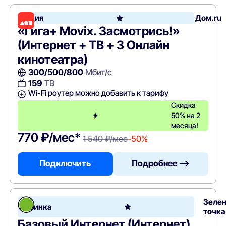
Акция
Дом.ru
«Гига+ Movix. Засмотрись!»
(Интернет + ТВ + 3 Онлайн
кинотеатра)
300/500/800
Мбит/с
159
ТВ
Wi-Fi роутер можно добавить к тарифу
Скидка
50% на 2
месяца!
770 ₽/мес*
1 540 ₽/мес
-50%
Подключить
Подробнее —>
Зеле
Новинка
точка
Базовый Интернет (Интернет)