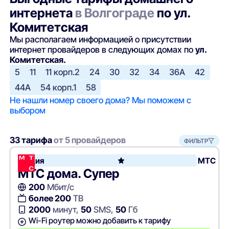
интернета
в Волгограде
по ул.
Комитетская
Мы располагаем информацией о присутствии
интернет провайдеров в следующих домах по
ул.
Комитетская.
5
11
11 корп.2
24
30
32
34
36А
42
44А
54 корп.1
58
Не нашли номер своего дома? Мы поможем с
выбором
33 тарифа
от 5 провайдеров
ФИЛЬТР
Акция
МТС
МТС дома. Супер
200
Мбит/с
более 200
ТВ
2000
минут,
50
SMS,
50
Гб
Wi-Fi роутер можно добавить к тарифу