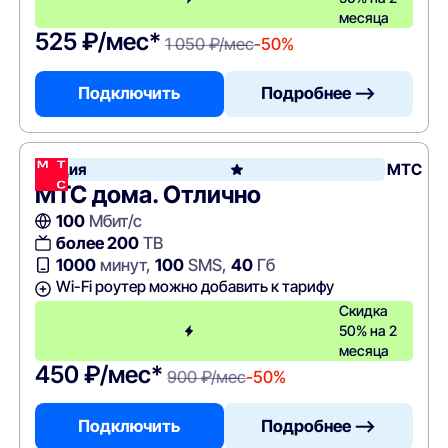
месяца
525 ₽/мес*
1 050 ₽/мес
-50%
Подключить
Подробнее —>
Акция
МТС
МТС дома. Отлично
100
Мбит/с
более 200
ТВ
1000
минут,
100
SMS,
40
Гб
Wi-Fi роутер можно добавить к тарифу
Скидка
50% на 2
месяца
450 ₽/мес*
900 ₽/мес
-50%
Подключить
Подробнее —>