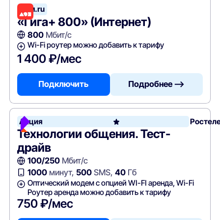
Дом.ru
«Гига+ 800» (Интернет)
800
Мбит/с
Wi-Fi роутер можно добавить к тарифу
1 400 ₽/мес
Подключить
Подробнее —>
Акция
Ростел
Технологии общения. Тест-
драйв
100/250
Мбит/с
1000
минут,
500
SMS,
40
Гб
Оптический модем с опцией WI-FI аренда, Wi-Fi
Роутер аренда можно добавить к тарифу
750 ₽/мес