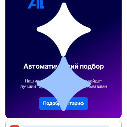
Автоматический подбор
тарифа
Наш искусственный интеллект найдет
лучший тарифный план по указанным вами
параметрам
Подобрать тариф