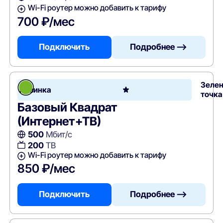
Wi-Fi роутер можно добавить к тарифу
700 ₽/мес
Подключить
Подробнее —>
Зеле
Новинка
точка
Базовый Квадрат
(Интернет+ТВ)
500
Мбит/с
200
ТВ
Wi-Fi роутер можно добавить к тарифу
850 ₽/мес
Подключить
Подробнее —>