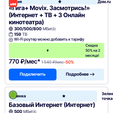
Акция
Дом.ru
«Гига+ Movix. Засмотрись!»
(Интернет + ТВ + 3 Онлайн
кинотеатра)
300/500/800
Мбит/с
159
ТВ
Wi-Fi роутер можно добавить к тарифу
Скидка
50% на 2
месяца!
770 ₽/мес*
1 540 ₽/мес
-50%
Подключить
Подробнее —>
Зеле
Новинка
точка
Базовый Интернет (Интернет)
500
Мбит/с