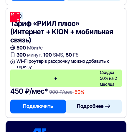
МТС
Тариф «РИИЛ плюс»
(Интернет + KION + мобильная
связь)
500
Мбит/с
300
минут,
100
SMS,
50
Гб
WI-FI роутер в рассрочку можно добавить к
тарифу
Скидка
50% на 2
месяца
450 ₽/мес*
900 ₽/мес
-50%
Подключить
Подробнее —>