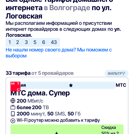
интернета
в Волгограде
по ул.
Логовская
Мы располагаем информацией о присутствии
интернет провайдеров в следующих домах по
ул.
Логовская.
1
2
3
5
6
43
Не нашли номер своего дома? Мы поможем с
выбором
33 тарифа
от 5 провайдеров
ФИЛЬТР
Акция
МТС
МТС дома. Супер
200
Мбит/с
более 200
ТВ
2000
минут,
50
SMS,
50
Гб
Wi-Fi роутер можно добавить к тарифу
Скидка
50% на 2