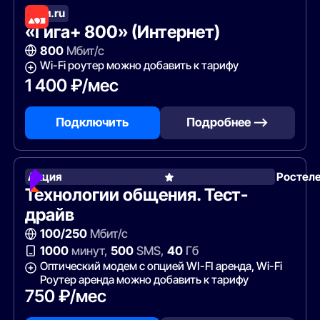
Дом.ru
«Гига+ 800» (Интернет)
800
Мбит/с
Wi-Fi роутер можно добавить к тарифу
1 400 ₽/мес
Подключить
Подробнее —>
Акция
Ростел
Технологии общения. Тест-
драйв
100/250
Мбит/с
1000
минут,
500
SMS,
40
Гб
Оптический модем с опцией WI-FI аренда, Wi-Fi
Роутер аренда можно добавить к тарифу
750 ₽/мес