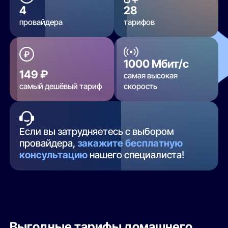
4
28
провайдера
тарифов
1000 Мбит/с
149 ₽
самая высокая
самый дешёвый тариф
скорость
Если вы затрудняетесь с выбором
провайдера,
закажите бесплатную
консультацию
нашего специалиста!
Выгодные тарифы домашнего