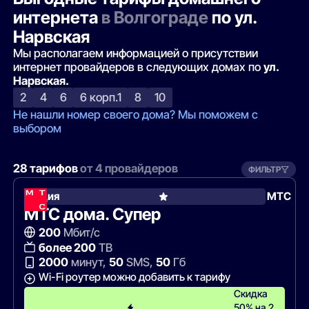
интернета
в Волгограде
по ул.
Нарвская
Мы располагаем информацией о присутствии
интернет провайдеров в следующих домах по
ул.
Нарвская.
2
4
6
6 корп.1
8
10
Не нашли номер своего дома? Мы поможем с
выбором
28 тарифов
от 4 провайдеров
ФИЛЬТР
Акция
МТС
МТС дома. Супер
200
Мбит/с
более 200
ТВ
2000
минут,
50
SMS,
50
Гб
Wi-Fi роутер можно добавить к тарифу
Скидка
50% на 2