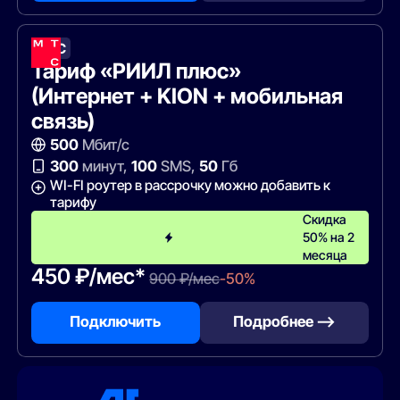
МТС
Тариф «РИИЛ плюс»
(Интернет + KION + мобильная
связь)
500
Мбит/с
300
минут,
100
SMS,
50
Гб
WI-FI роутер в рассрочку можно добавить к
тарифу
Скидка
50% на 2
месяца
450 ₽/мес*
900 ₽/мес
-50%
Подключить
Подробнее —>