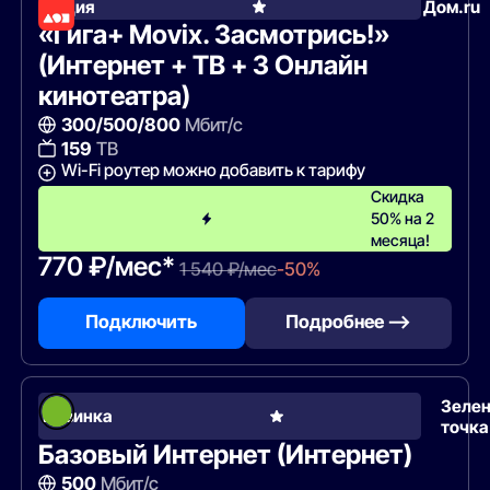
Акция
Дом.ru
«Гига+ Movix. Засмотрись!»
(Интернет + ТВ + 3 Онлайн
кинотеатра)
300/500/800
Мбит/с
159
ТВ
Wi-Fi роутер можно добавить к тарифу
Скидка
50% на 2
месяца!
770 ₽/мес*
1 540 ₽/мес
-50%
Подключить
Подробнее —>
Зеле
Новинка
точка
Базовый Интернет (Интернет)
500
Мбит/с