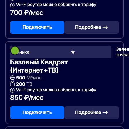
Wi-Fi роутер можно добавить к тарифу
700 ₽/мес
Подключить
Подробнее —>
Зеле
Новинка
точка
Базовый Квадрат
(Интернет+ТВ)
500
Мбит/с
200
ТВ
Wi-Fi роутер можно добавить к тарифу
850 ₽/мес
Подключить
Подробнее —>