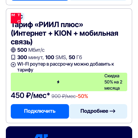
МТС
Тариф «РИИЛ плюс»
(Интернет + KION + мобильная
связь)
500
Мбит/с
300
минут,
100
SMS,
50
Гб
WI-FI роутер в рассрочку можно добавить к
тарифу
Скидка
50% на 2
месяца
450 ₽/мес*
900 ₽/мес
-50%
Подключить
Подробнее —>