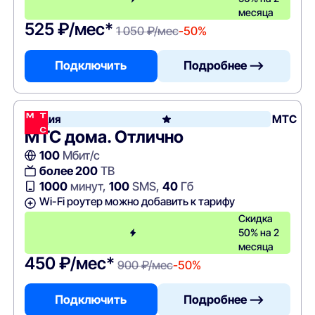
месяца
525 ₽/мес*
1 050 ₽/мес
-50%
Подключить
Подробнее —>
Акция
МТС
МТС дома. Отлично
100
Мбит/с
более 200
ТВ
1000
минут,
100
SMS,
40
Гб
Wi-Fi роутер можно добавить к тарифу
Скидка
50% на 2
месяца
450 ₽/мес*
900 ₽/мес
-50%
Подключить
Подробнее —>