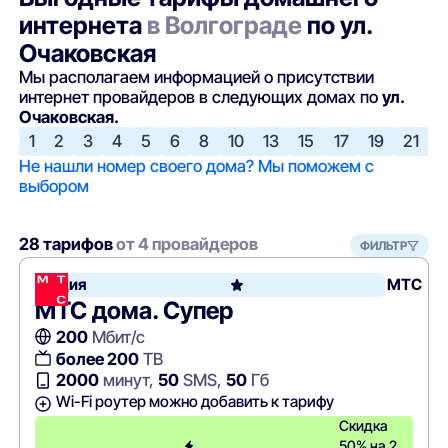
интернета
в Волгограде
по ул.
Очаковская
Мы располагаем информацией о присутствии
интернет провайдеров в следующих домах по
ул.
Очаковская.
1
2
3
4
5
6
8
10
13
15
17
19
21
Не нашли номер своего дома? Мы поможем с
выбором
28 тарифов
от 4 провайдеров
ФИЛЬТР
Акция
МТС
МТС дома. Супер
200
Мбит/с
более 200
ТВ
2000
минут,
50
SMS,
50
Гб
Wi-Fi роутер можно добавить к тарифу
Скидка
50% на 2