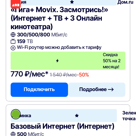
Акция
Дом.ru
«Гига+ Movix. Засмотрись!»
(Интернет + ТВ + 3 Онлайн
кинотеатра)
300/500/800
Мбит/с
159
ТВ
Wi-Fi роутер можно добавить к тарифу
Скидка
50% на 2
месяца!
770 ₽/мес*
1 540 ₽/мес
-50%
Подключить
Подробнее —>
Зеле
Новинка
точка
Базовый Интернет (Интернет)
500
Мбит/с