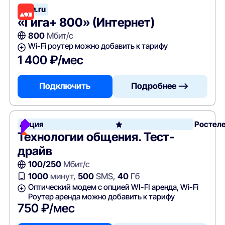
Дом.ru
«Гига+ 800» (Интернет)
800
Мбит/с
Wi-Fi роутер можно добавить к тарифу
1 400 ₽/мес
Подключить
Подробнее —>
Акция
Ростел
Технологии общения. Тест-
драйв
100/250
Мбит/с
1000
минут,
500
SMS,
40
Гб
Оптический модем с опцией WI-FI аренда, Wi-Fi
Роутер аренда можно добавить к тарифу
750 ₽/мес