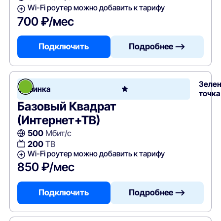
Wi-Fi роутер можно добавить к тарифу
700 ₽/мес
Подключить
Подробнее —>
Зеле
Новинка
точка
Базовый Квадрат
(Интернет+ТВ)
500
Мбит/с
200
ТВ
Wi-Fi роутер можно добавить к тарифу
850 ₽/мес
Подключить
Подробнее —>