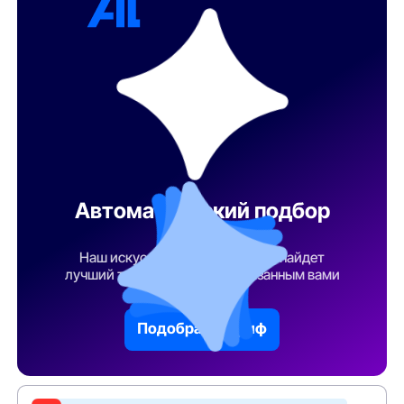
Автоматический подбор
тарифа
Наш искусственный интеллект найдет
лучший тарифный план по указанным вами
параметрам
Подобрать тариф