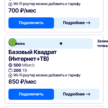
Wi-Fi роутер можно добавить к тарифу
700 ₽/мес
Подключить
Подробнее —>
Зеле
Новинка
точка
Базовый Квадрат
(Интернет+ТВ)
500
Мбит/с
200
ТВ
Wi-Fi роутер можно добавить к тарифу
850 ₽/мес
Подключить
Подробнее —>