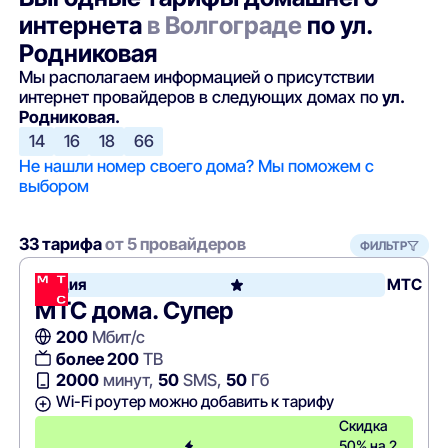
интернета
в Волгограде
по ул.
Родниковая
Мы располагаем информацией о присутствии
интернет провайдеров в следующих домах по
ул.
Родниковая.
14
16
18
66
Не нашли номер своего дома? Мы поможем с
выбором
33 тарифа
от 5 провайдеров
ФИЛЬТР
Акция
МТС
МТС дома. Супер
200
Мбит/с
более 200
ТВ
2000
минут,
50
SMS,
50
Гб
Wi-Fi роутер можно добавить к тарифу
Скидка
50% на 2