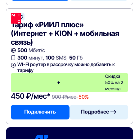
МТС
Тариф «РИИЛ плюс»
(Интернет + KION + мобильная
связь)
500
Мбит/с
300
минут,
100
SMS,
50
Гб
WI-FI роутер в рассрочку можно добавить к
тарифу
Скидка
50% на 2
месяца
450 ₽/мес*
900 ₽/мес
-50%
Подключить
Подробнее —>