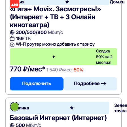
Акция
Дом.ru
«Гига+ Movix. Засмотрись!»
(Интернет + ТВ + 3 Онлайн
кинотеатра)
300/500/800
Мбит/с
159
ТВ
Wi-Fi роутер можно добавить к тарифу
Скидка
50% на 2
месяца!
770 ₽/мес*
1 540 ₽/мес
-50%
Подключить
Подробнее —>
Зеле
Новинка
точка
Базовый Интернет (Интернет)
500
Мбит/с