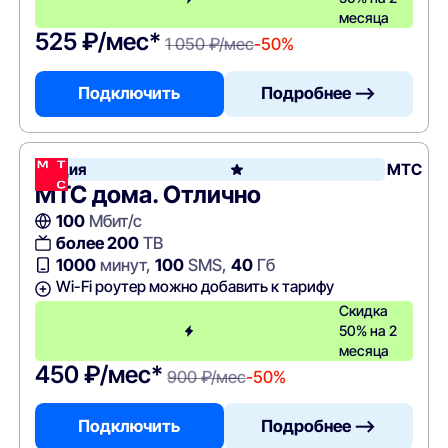
месяца
525 ₽/мес*
1 050 ₽/мес
-50%
Подключить
Подробнее —>
Акция
МТС
МТС дома. Отлично
100
Мбит/с
более 200
ТВ
1000
минут,
100
SMS,
40
Гб
Wi-Fi роутер можно добавить к тарифу
Скидка
50% на 2
месяца
450 ₽/мес*
900 ₽/мес
-50%
Подключить
Подробнее —>