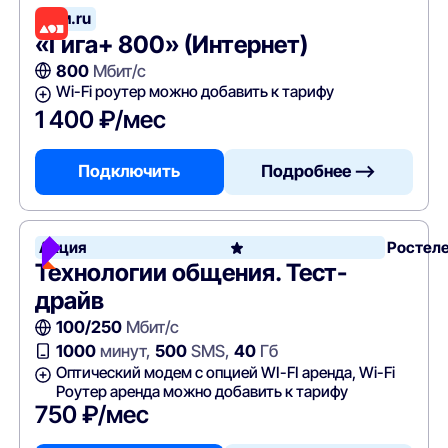
Дом.ru
«Гига+ 800» (Интернет)
800
Мбит/с
Wi-Fi роутер можно добавить к тарифу
1 400 ₽/мес
Подключить
Подробнее —>
Акция
Ростел
Технологии общения. Тест-
драйв
100/250
Мбит/с
1000
минут,
500
SMS,
40
Гб
Оптический модем с опцией WI-FI аренда, Wi-Fi
Роутер аренда можно добавить к тарифу
750 ₽/мес