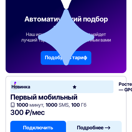
Автоматический подбор
тарифа
Наш искусственный интеллект найдет
лучший тарифный план по указанным вами
параметрам
Подобрать тариф
Рост
Новинка
— GP
Первый мобильный
1000
минут,
1000
SMS,
100
Гб
300 ₽/мес
Подключить
Подробнее —>