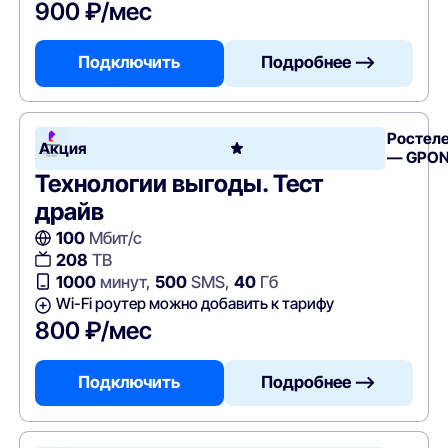
900 ₽/мес
Подключить
Подробнее —>
Ростел
Акция
— GPO
Технологии выгоды. Тест
драйв
100
Мбит/с
208
ТВ
1000
минут,
500
SMS,
40
Гб
Wi-Fi роутер можно добавить к тарифу
800 ₽/мес
Подключить
Подробнее —>