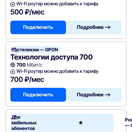
Wi-Fi роутер можно добавить к тарифу
500 ₽/мес
Подключить
Подробнее —>
Ростелеком — GPON
Технологии доступа 700
700
Мбит/с
Wi-Fi роутер можно добавить к тарифу
700 ₽/мес
Подключить
Подробнее —>
Для
Ро
мобильных
— 
абонентов