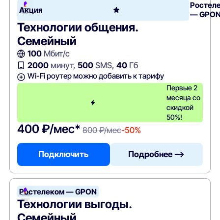
Ростел
Акция
— GPO
Технологии общения.
Семейный
100
Мбит/с
2000
минут,
500
SMS,
40
Гб
Wi-Fi роутер можно добавить к тарифу
Первые 2
месяца со
скидкой
50%!
400 ₽/мес*
800 ₽/мес
-50%
Подключить
Подробнее —>
Ростелеком — GPON
Технологии выгоды.
Семейный