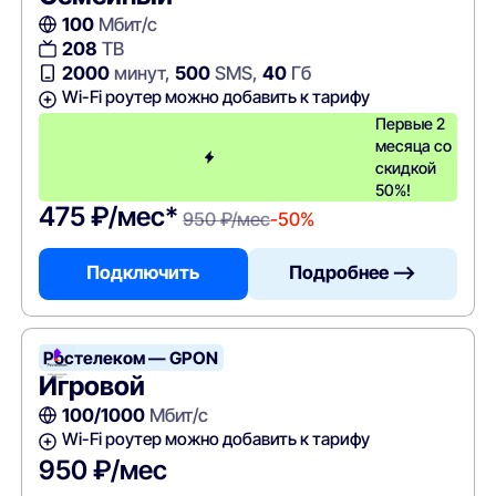
100
Мбит/с
208
ТВ
2000
минут,
500
SMS,
40
Гб
Wi-Fi роутер можно добавить к тарифу
Первые 2
месяца со
скидкой
50%!
475 ₽/мес*
950 ₽/мес
-50%
Подключить
Подробнее —>
Ростелеком — GPON
Игровой
100/1000
Мбит/с
Wi-Fi роутер можно добавить к тарифу
950 ₽/мес