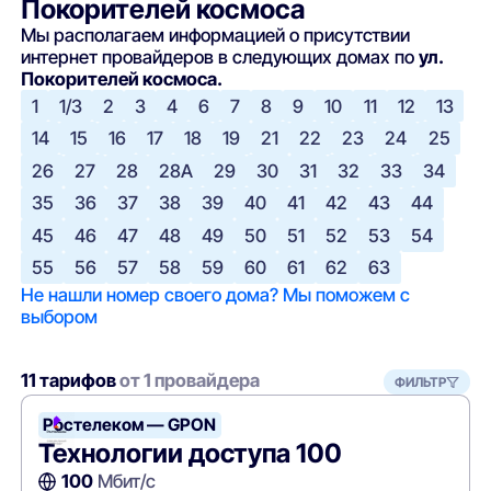
Покорителей космоса
Мы располагаем информацией о присутствии
интернет провайдеров в следующих домах по
ул.
Покорителей космоса.
1
1/3
2
3
4
6
7
8
9
10
11
12
13
14
15
16
17
18
19
21
22
23
24
25
26
27
28
28А
29
30
31
32
33
34
35
36
37
38
39
40
41
42
43
44
45
46
47
48
49
50
51
52
53
54
55
56
57
58
59
60
61
62
63
Не нашли номер своего дома? Мы поможем с
выбором
11 тарифов
от 1 провайдера
ФИЛЬТР
Ростелеком — GPON
Технологии доступа 100
100
Мбит/с