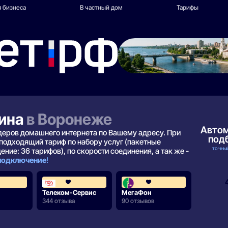
 бизнеса
В частный дом
Тарифы
ина
в Воронеже
Авто
йдеров домашнего интернета по Вашему адресу. При
под
подходящий тариф по набору услуг (пакетные
ТОЧНЫЙ
ние: 36 тарифов), по скорости соединения, а так же -
 подключение
!
4.5
5.0
Телеком-Сервис
МегаФон
344 отзыва
90 отзывов