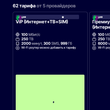
62 тарифа
от 5 провайдеров
Акция
Акция
МегаФ
VIP (Интернет+ТВ+SIM)
Преми
(Интер
100
Мбит/с
100
Мб
250
ТВ
250
ТВ
2000
минут,
300
SMS,
999
Гб
6000
м
Wi-Fi роутер можно добавить к тарифу
Wi-Fi ро
С
к
и
д
к
а
н
а
1
м