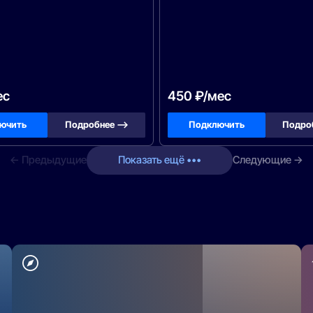
ес
450 ₽/мес
ючить
Подробнее —>
Подключить
Подро
← Предыдущие
Показать ещё •••
Следующие →