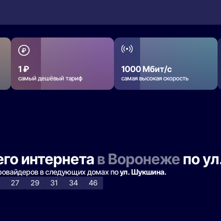
1 ₽
1000 Мбит/с
самый дешёвый тариф
самая высокая скорость
го интернета
в Воронеже
по ул
провайдеров в следующих домах по
ул. Шукшина.
5
27
29
31
34
46