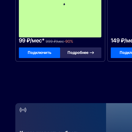
а
1
м
е
с
я
ц
!
99 ₽/мес*
149 ₽/м
999 ₽/мес
-90%
Подключить
Подробнее —>
Подкл