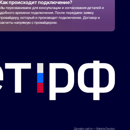
Как происходит подключение?
Мы перезваниваем для консультации и согласования деталей и
удобного времени подключения. После передаем заявку
провайдеру, который и производит подключение. Договор и
расчеты напрямую с провайдером.
Дизайн сайта — Raketa Design