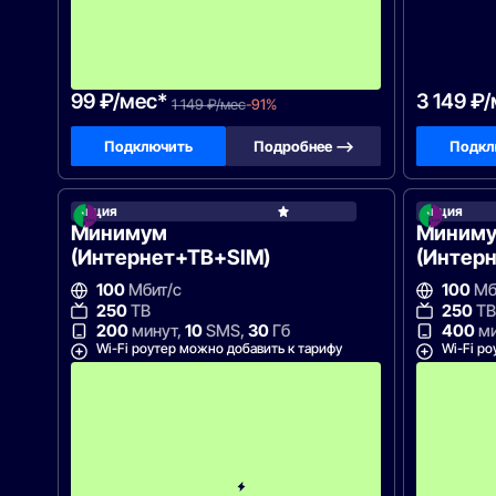
е
с
я
ц
!
99 ₽/мес*
3 149 ₽
1 149 ₽/мес
-91%
Подключить
Подробнее —>
Подкл
Акция
Акция
МегаФ
Минимум
Миниму
(Интернет+ТВ+SIM)
(Интер
100
Мбит/с
100
Мб
250
ТВ
250
ТВ
200
минут,
10
SMS,
30
Гб
400
ми
Wi-Fi роутер можно добавить к тарифу
Wi-Fi ро
С
к
и
д
к
а
н
а