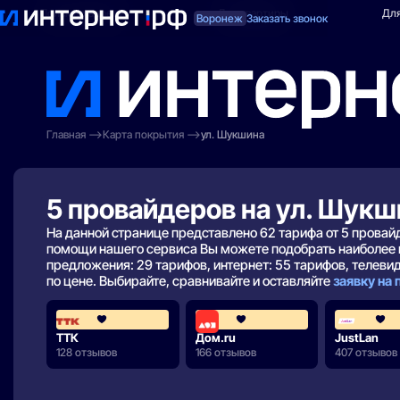
Поиск по адресу
Для квартиры
Для
Воронеж
Заказать звонок
Главная
Карта покрытия
ул. Шукшина
5 провайдеров на ул. Шукш
На данной странице представлено 62 тарифа от 5 прова
помощи нашего сервиса Вы можете подобрать наиболее 
предложения: 29 тарифов, интернет: 55 тарифов, телевиде
по цене. Выбирайте, сравнивайте и оставляйте
заявку на
4.2
4.3
ТТК
Дом.ru
JustLan
128 отзывов
166 отзывов
407 отзывов