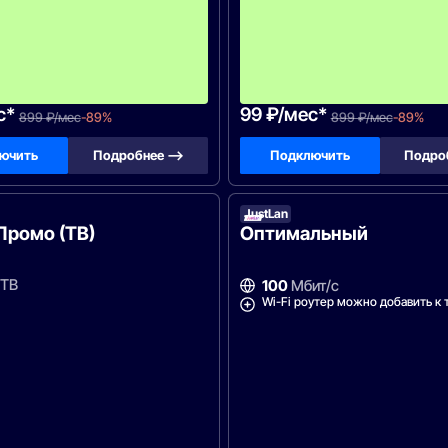
1
м
е
с
я
ц
!
с*
99 ₽/мес*
899 ₽/мес
-89%
899 ₽/мес
-89%
ючить
Подробнее —>
Подключить
Подро
он
JustLan
Промо (ТВ)
Оптимальный
ТВ
100
Мбит/с
Wi-Fi роутер можно добавить к 