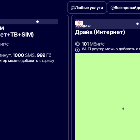
Любые услуги
Все провай
он
Хит
МегаФон
продаж
ум
Драйв (Интернет)
нет+ТВ+SIM)
ит/с
101
Мбит/с
Wi-Fi роутер можно добавить к 
инут,
1000
SMS,
999
Гб
утер можно добавить к тарифу