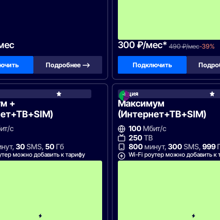
/мес
300 ₽/мес*
490 ₽/мес
-39%
ючить
Подробнее —>
Подключить
Подро
он
Акция
МегаФон
м +
Максимум
нет+ТВ+SIM)
(Интернет+ТВ+SIM)
ит/с
100
Мбит/с
250
ТВ
нут,
30
SMS,
50
Гб
800
минут,
300
SMS,
999
утер можно добавить к тарифу
Wi-Fi роутер можно добавить к 
С
к
и
д
к
а
н
а