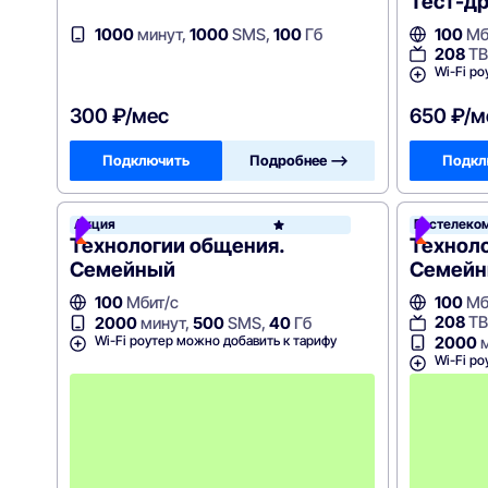
Тест-д
1000
минут,
1000
SMS,
100
Гб
100
Мб
208
ТВ
Wi-Fi ро
300 ₽/мес
650 ₽/м
Подключить
Подробнее —>
Подкл
Акция
Ростелеко
Росте
Технологии общения.
Технол
Семейный
Семей
100
Мбит/с
100
Мб
208
ТВ
2000
минут,
500
SMS,
40
Гб
Wi-Fi роутер можно добавить к тарифу
2000
м
Wi-Fi ро
П
е
р
в
ы
е
2