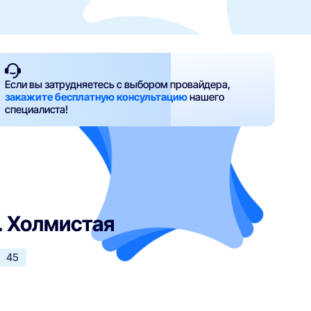
Если вы затрудняетесь с выбором провайдера,
закажите бесплатную консультацию
нашего
специалиста!
. Холмистая
45