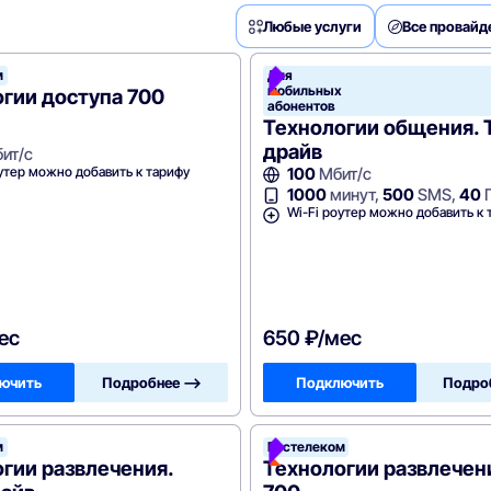
Любые услуги
Все провай
м
Для
мобильных
гии доступа 700
абонентов
Технологии общения. 
драйв
ит/с
утер можно добавить к тарифу
100
Мбит/с
1000
минут,
500
SMS,
40
Wi-Fi роутер можно добавить к 
ес
650 ₽/мес
ючить
Подробнее —>
Подключить
Подро
м
елеком
Ростелеком
гии развлечения.
Технологии развлечен