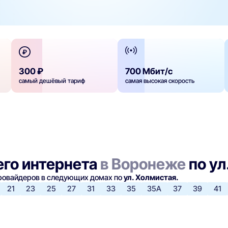
300 ₽
700 Мбит/с
самый дешёвый тариф
самая высокая скорость
го интернета
в Воронеже
по ул
провайдеров в следующих домах по
ул. Холмистая.
21
23
25
27
31
33
35
35А
37
39
41