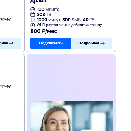
драйв
100
Мбит/с
208
ТВ
тарифу
1000
минут,
500
SMS,
40
Гб
Wi-Fi роутер можно добавить к тарифу
800 ₽/мес
бнее —>
Подключить
Подробнее —>
тарифу