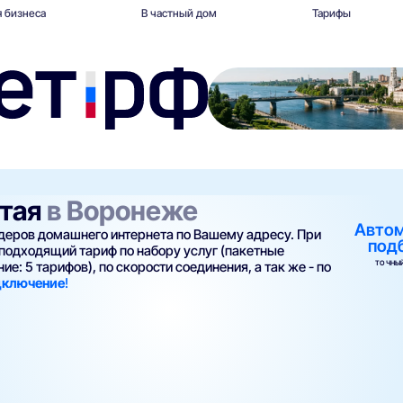
 бизнеса
В частный дом
Тарифы
стая
в Воронеже
Авто
йдеров домашнего интернета по Вашему адресу. При
под
подходящий тариф по набору услуг (пакетные
ТОЧНЫЙ
ие: 5 тарифов), по скорости соединения, а так же - по
одключение
!