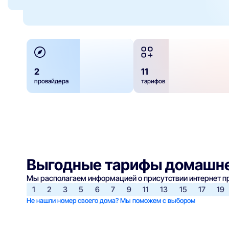
2
11
провайдера
тарифов
Выгодные тарифы домашне
Мы располагаем информацией о присутствии интернет 
1
2
3
5
6
7
9
11
13
15
17
19
Не нашли номер своего дома? Мы поможем с выбором