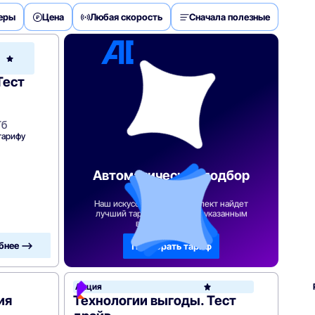
деры
Цена
Любая скорость
Сначала полезные
Ростелеком
Тест
Гб
тарифу
Автоматический подбор
тарифа
Наш искусственный интеллект найдет
лучший тарифный план по указанным
вами параметрам
бнее —>
Подобрать тариф
Акция
ия
Технологии выгоды. Тест