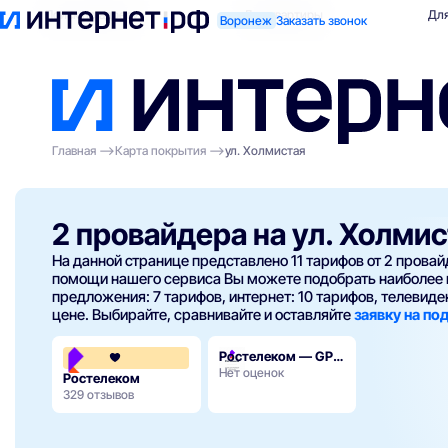
Поиск по адресу
Для квартиры
Для
Воронеж
Заказать звонок
Главная
Карта покрытия
ул. Холмистая
2 провайдера на ул. Холми
На данной странице представлено 11 тарифов от 2 прова
помощи нашего сервиса Вы можете подобрать наиболее 
предложения: 7 тарифов, интернет: 10 тарифов, телевиден
цене. Выбирайте, сравнивайте и оставляйте
заявку на п
Ростелеком — GPON
3.8
Нет оценок
Ростелеком
329 отзывов