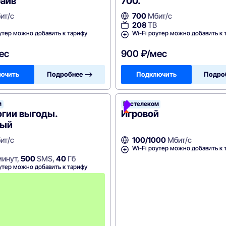
райв
700.
ит/с
700
Мбит/с
208
ТВ
утер можно добавить к тарифу
Wi-Fi роутер можно добавить к 
ес
900 ₽/мес
ючить
Подробнее —>
Подключить
Подро
м
леком
Ростелеком
огии выгоды.
Игровой
ный
ит/с
100/1000
Мбит/с
Wi-Fi роутер можно добавить к 
инут,
500
SMS,
40
Гб
утер можно добавить к тарифу
П
е
р
в
ы
е
2