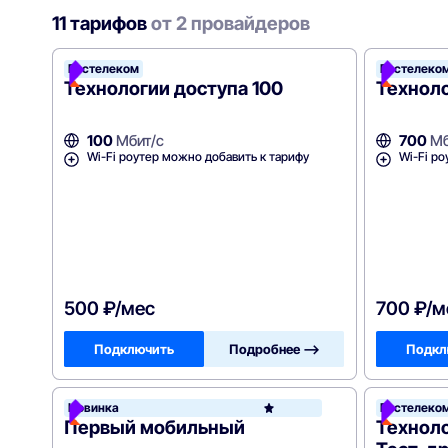
11 тарифов
от 2 провайдеров
Ростелеком
Ростелеко
Технологии доступа 100
Техноло
100
Мбит/с
700
Мб
Wi-Fi роутер можно добавить к тарифу
Wi-Fi ро
500 ₽/мес
700 ₽/м
Подключить
Подробнее —>
Подкл
Новинка
Ростелеко
Рост
Первый мобильный
Техноло