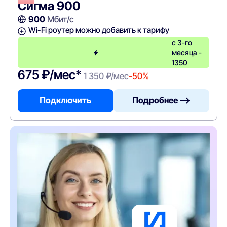
Сигма 900
900
Мбит/с
Wi-Fi роутер можно добавить к тарифу
с 3-го
месяца -
1350
675 ₽/мес*
1 350 ₽/мес
-50%
Подключить
Подробнее —>