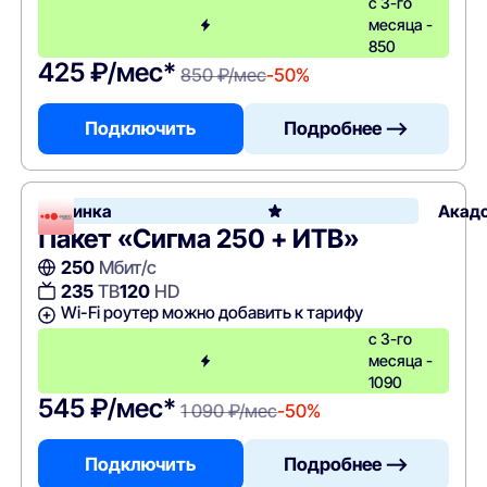
с 3-го
месяца -
850
425 ₽/мес*
850 ₽/мес
-50%
Подключить
Подробнее —>
Новинка
Акад
Пакет «Сигма 250 + ИТВ»
250
Мбит/с
235
ТВ
120
HD
Wi-Fi роутер можно добавить к тарифу
с 3-го
месяца -
1090
545 ₽/мес*
1 090 ₽/мес
-50%
Подключить
Подробнее —>