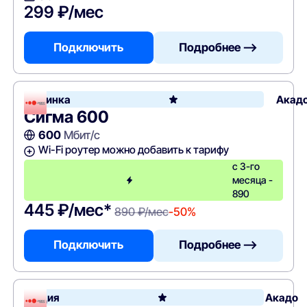
299 ₽/мес
Подключить
Подробнее —>
Новинка
Акад
Сигма 600
600
Мбит/с
Wi-Fi роутер можно добавить к тарифу
с 3-го
месяца -
890
445 ₽/мес*
890 ₽/мес
-50%
Подключить
Подробнее —>
Акция
Акадо