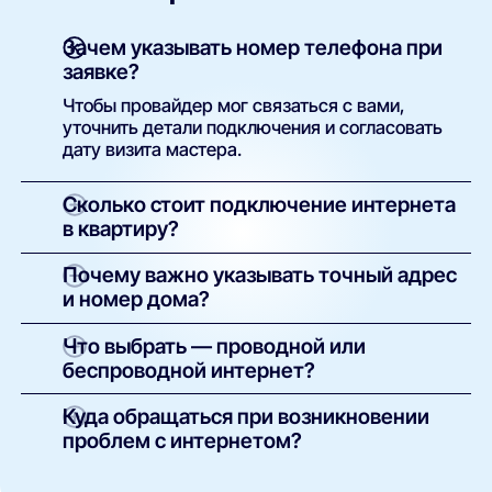
Зачем указывать номер телефона при
заявке?
Чтобы провайдер мог связаться с вами,
уточнить детали подключения и согласовать
дату визита мастера.
Сколько стоит подключение интернета
в квартиру?
Как правило, установка бесплатна. Вы
Почему важно указывать точный адрес
оплачиваете только тариф. В некоторых
и номер дома?
случаях возможна плата за оборудование —
сумма указывается в условиях конкретного
Это необходимо для технической проверки.
Что выбрать — проводной или
предложения.
Только по точному адресу система может
беспроводной интернет?
определить, какие провайдеры доступны в
вашем доме и какие услуги можно подключить.
Проводной (оптоволоконный) — надёжный и
Куда обращаться при возникновении
быстрый, подходит для стабильной работы,
проблем с интернетом?
онлайн-игр и стриминга.
В первую очередь — в техподдержку вашего
Беспроводной (4G/5G) — используется в