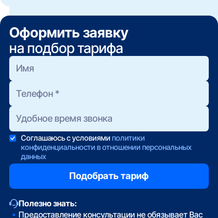
оператора (контакты указаны в договоре). Если
случаях, когда нет возможности провести
не удаётся дозвониться, вы можете оставить
кабель. Менее стабилен, может иметь
заявку на нашем сайте — мы передадим её
ограничения по скорости или объёму трафика.
Оформить заявку
напрямую провайдеру.
на подбор тарифа
Соглашаюсь с условиями
политики
конфиденциальности в отношении персональных
данных
Полезно знать:
Предоставление консультации не обязывает Вас