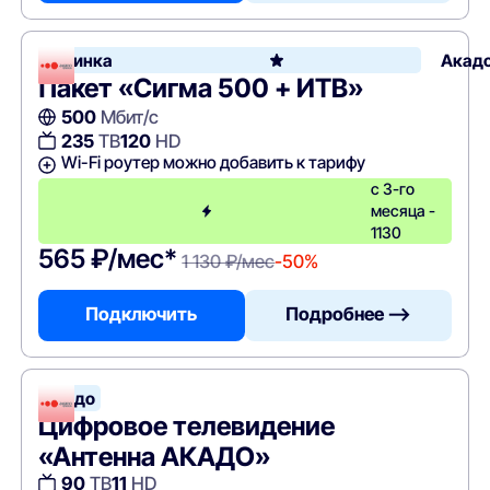
Новинка
Акад
Пакет «Сигма 500 + ИТВ»
500
Мбит/с
235
ТВ
120
HD
Wi-Fi роутер можно добавить к тарифу
с 3-го
месяца -
1130
565 ₽/мес*
1 130 ₽/мес
-50%
Подключить
Подробнее —>
Акадо
Цифровое телевидение
«Антенна АКАДО»
90
ТВ
11
HD