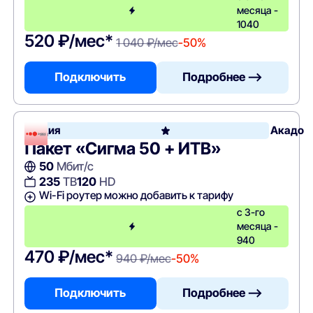
месяца -
1040
520 ₽/мес*
1 040 ₽/мес
-50%
Подключить
Подробнее —>
Акция
Акадо
Пакет «Сигма 50 + ИТВ»
50
Мбит/с
235
ТВ
120
HD
Wi-Fi роутер можно добавить к тарифу
с 3-го
месяца -
940
470 ₽/мес*
940 ₽/мес
-50%
Подключить
Подробнее —>