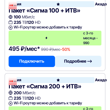
Акция
Акадо
Пакет «Сигма 100 + ИТВ»
100
Мбит/с
235
ТВ
120
HD
Wi-Fi роутер можно добавить к тарифу
с 3-го
месяца -
990
495 ₽/мес*
990 ₽/мес
-50%
Подключить
Подробнее —>
Акция
Акадо
Пакет «Сигма 200 + ИТВ»
200
Мбит/с
235
ТВ
120
HD
Wi-Fi роутер можно добавить к тарифу
с 3-го