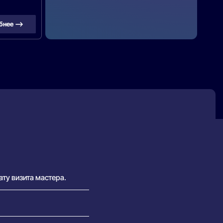
бнее —>
ату визита мастера.
х возможна плата за