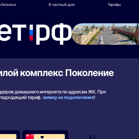
 бизнеса
В частный дом
Тарифы
илой комплекс Поколение
айдеров домашнего интернета по адресам ЖК. При
 подходящий тариф.
заявку на подключение
!
4.1
4.1