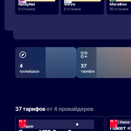
NetByNet
WiFire
МегаФон
9 отзывов
9 отзывов
90 отзывов
4
37
провайдера
тарифов
37 тарифов
от 4 провайдеров
Хит
МТС Home
МТС
продаж
Hom
Пакет 