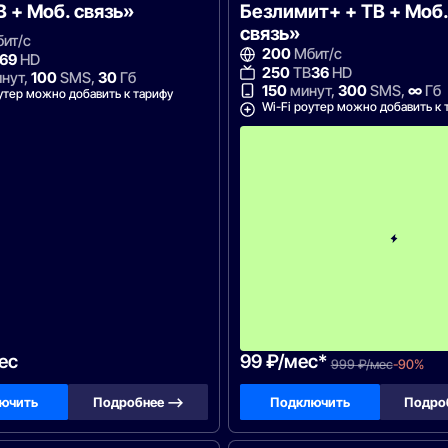
В + Моб. связь»
Безлимит+ + ТВ + Моб.
связь»
ит/с
200
Мбит/с
69
HD
250
ТВ
36
HD
нут,
100
SMS,
30
Гб
150
минут,
300
SMS,
∞
Гб
утер можно добавить к тарифу
Wi-Fi роутер можно добавить к 
ес
99 ₽/мес*
999 ₽/мес
-90%
ючить
Подробнее —>
Подключить
Подро