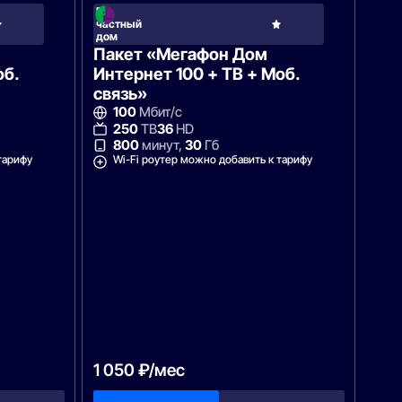
В
частный
МегаФон
дом
Пакет «Мегафон Дом
об.
Интернет 100 + ТВ + Моб.
связь»
100
Мбит/с
250
ТВ
36
HD
800
минут,
30
Гб
тарифу
Wi-Fi роутер можно добавить к тарифу
1 050 ₽/мес