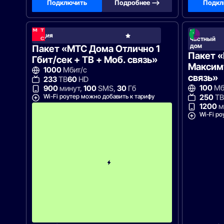
Подключить
Подробнее —>
Подкл
В
МТС
Акция
частный
Home
дом
Пакет «МТС Дома Отлично 1
Пакет 
Гбит/сек + ТВ + Моб. связь»
Максиму
1000
Мбит/с
связь»
233
ТВ
60
HD
100
Мб
900
минут,
100
SMS,
30
Гб
Wi-Fi роутер можно добавить к тарифу
250
ТВ
1200
м
с
3
Wi-Fi ро
-
г
о
м
е
с
я
ц
а
-
1
2
3
0