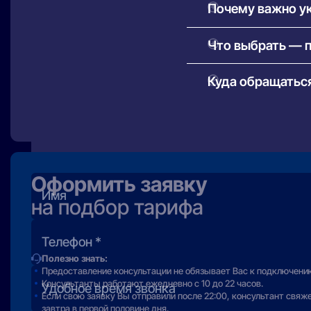
Почему важно ук
оборудование — сумм
Это необходимо для 
Что выбрать — 
провайдеры доступны
Проводной (оптоволо
Куда обращаться
стриминга.
Беспроводной (4G/5G)
В первую очередь — в
может иметь огранич
дозвониться, вы мож
Оформить заявку
на подбор тарифа
Полезно знать:
Предоставление консультации не обязывает Вас к подключени
Консультанты работают ежедневно с 10 до 22 часов.
Если свою заявку Вы отправили после 22:00, консультант свяж
завтра в первой половине дня.