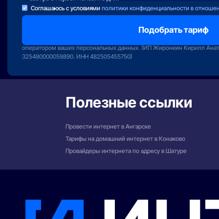
Соглашаюсь с условиями
политики конфиденциальности в отноше
Отправляя заявку вы подтверждаете передачу персональных данных 
сервиса «Интернет РФ» и даете свое согласие на обработку и исполь
оператором ваших персональных данных. (ИП Жиронкин Кирилл Ана
325480000059890. ИНН 482505455750)
Полезные ссылки
Провести интернет в Ангарске
Тарифы на домашний интернет в Конаково
Провайдеры интернета по адресу в Шатуре