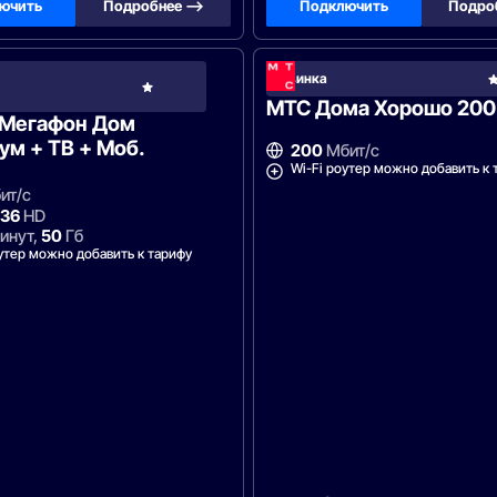
ючить
Подробнее —>
Подключить
Подро
Новинка
МегаФон
МТС Дома Хорошо 200
«Мегафон Дом
м + ТВ + Моб.
200
Мбит/с
Wi-Fi роутер можно добавить к 
ит/с
36
HD
инут,
50
Гб
утер можно добавить к тарифу