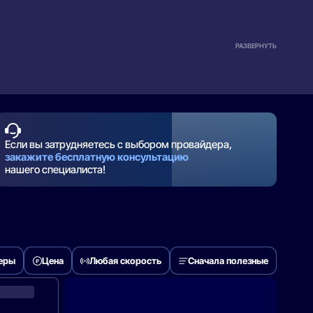
РАЗВЕРНУТЬ
Если вы затрудняетесь с выбором провайдера,
закажите бесплатную консультацию
нашего специалиста!
деры
Цена
Любая скорость
Сначала полезные
МегаФон