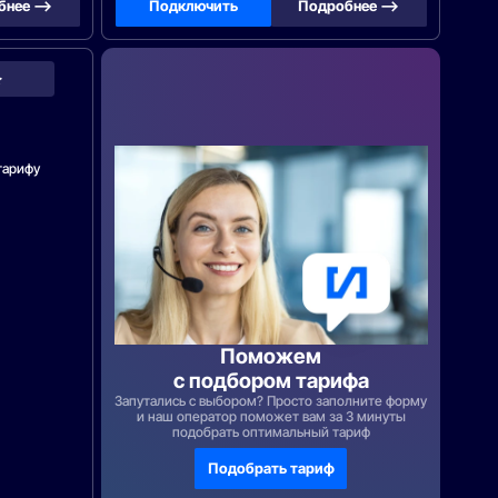
бнее —>
Подключить
Подробнее —>
МТС
Home
тарифу
Поможем
с подбором тарифа
Запутались с выбором? Просто заполните форму
и наш оператор поможет вам за 3 минуты
подобрать оптимальный тариф
Подобрать тариф