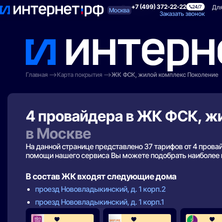
+7 (499) 372-22-22
Поиск по адресу
Для квартиры
Для
24/7
Москва
Заказать звонок
Главная
Карта покрытия
ЖК ФСК, жилой комплекс Поколение
4 провайдера в ЖК ФСК, ж
в Москве
На данной странице представлено 37 тарифов от 4 пров
помощи нашего сервиса Вы можете подобрать наиболее
В состав ЖК входят следующие дома
проезд Нововладыкинский, д. 1 корп.2
проезд Нововладыкинский, д. 1 корп.1
3.7
4.3