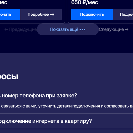
мес
650 ₽/мес
ючить
Подробнее —>
Подключить
Подро
← Предыдущие
Показать ещё •••
Следующие →
росы
 номер телефона при заявке?
связаться с вами, уточнить детали подключения и согласовать д
одключение интернета в квартиру?
ка бесплатна. Вы оплачиваете только тариф. В некоторых случая