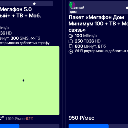
В
МегаФон
Фон
частный
Мегафон 5.0
дом
ый+ + ТВ + Моб.
Пакет «Мегафон Дом
Минимум 100 + ТВ + М
ит/с
связь»
36
HD
100
Мбит/с
инут,
300
SMS,
∞
Гб
250
ТВ
36
HD
утер можно добавить к тарифу
800
минут,
6
Гб
с
Wi-Fi роутер можно добавить к 
2
-
г
о
м
е
с
я
ц
а
-
1
1
9
9
с*
950 ₽/мес
1 199 ₽/мес
-92%