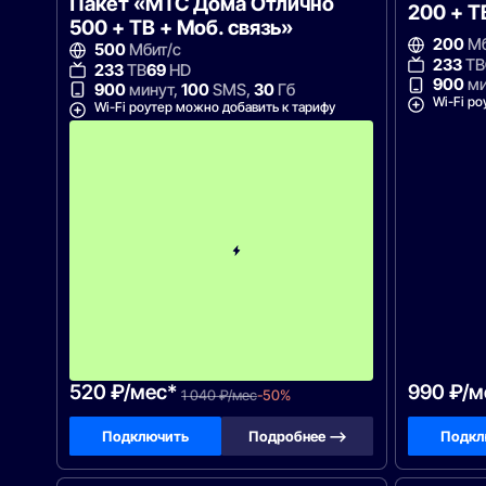
Пакет «МТС Дома Отлично
200 + Т
500 + ТВ + Моб. связь»
200
Мб
500
Мбит/с
233
ТВ
233
ТВ
69
HD
900
ми
900
минут,
100
SMS,
30
Гб
Wi-Fi ро
Wi-Fi роутер можно добавить к тарифу
с
3
-
г
о
м
е
с
я
ц
а
-
1
0
4
0
520 ₽/мес*
990 ₽/м
1 040 ₽/мес
-50%
Подключить
Подробнее —>
Подкл