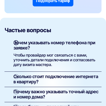
Подобрать тариф
Частые вопросы
Зачем указывать номер телефона при
заявке?
Чтобы провайдер мог связаться с вами,
уточнить детали подключения и согласовать
дату визита мастера.
Сколько стоит подключение интернета
в квартиру?
Как правило, установка бесплатна. Вы
Почему важно указывать точный адрес
оплачиваете только тариф. В некоторых
и номер дома?
случаях возможна плата за оборудование —
сумма указывается в условиях конкретного
Это необходимо для технической проверки.