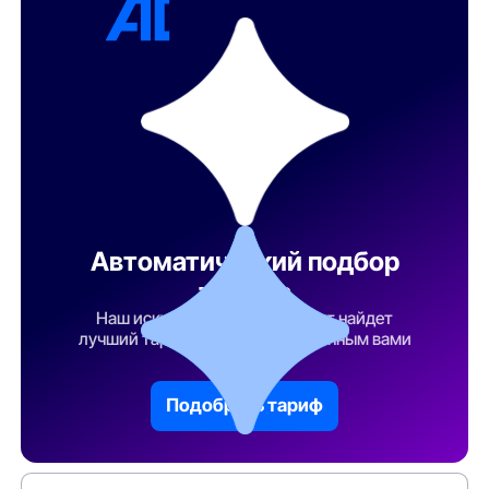
Автоматический подбор
тарифа
Наш искусственный интеллект найдет
лучший тарифный план по указанным вами
параметрам
Подобрать тариф