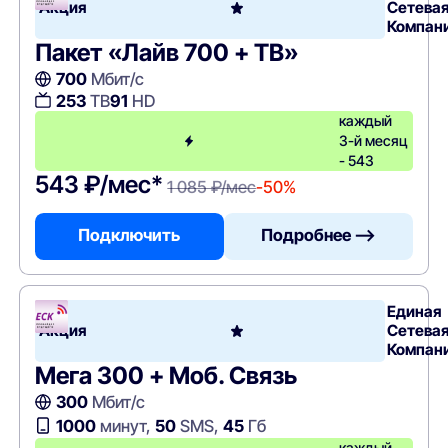
Акция
Сетева
Компан
Пакет «Лайв 700 + ТВ»
700
Мбит/с
253
ТВ
91
HD
каждый
3-й месяц
- 543
543 ₽/мес*
1 085 ₽/мес
-50%
Подключить
Подробнее —>
Единая
Акция
Сетева
Компан
Мега 300 + Моб. Связь
300
Мбит/с
1000
минут,
50
SMS,
45
Гб
каждый