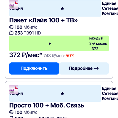
Единая
Акция
Сетева
Компан
Пакет «Лайв 100 + ТВ»
100
Мбит/с
253
ТВ
91
HD
каждый
3-й месяц
- 372
372 ₽/мес*
743 ₽/мес
-50%
Подключить
Подробнее —>
Единая
Акция
Сетева
Компан
Просто 100 + Моб. Связь
100
Мбит/с