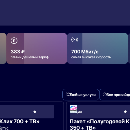
383 ₽
700 Мбит/с
самый дешёвый тариф
самая высокая скорость
Любые услуги
Все провай
Искра
Акция
Город
Телеком
Клик 700 + ТВ»
Пакет «Полугодовой К
350 + ТВ»
ит/с