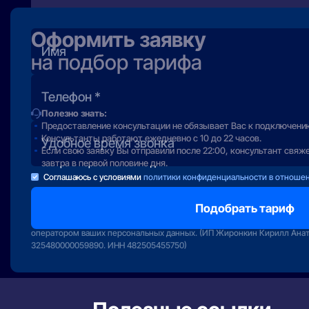
Оформить заявку
на подбор тарифа
Полезно знать:
Предоставление консультации не обязывает Вас к подключени
Консультанты работают ежедневно с 10 до 22 часов.
Если свою заявку Вы отправили после 22:00, консультант свяж
завтра в первой половине дня.
Соглашаюсь с условиями
политики конфиденциальности в отноше
Отправляя заявку вы подтверждаете передачу персональных данных 
сервиса «Интернет РФ» и даете свое согласие на обработку и исполь
оператором ваших персональных данных. (ИП Жиронкин Кирилл Ана
325480000059890. ИНН 482505455750)