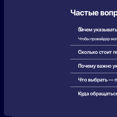
Частые воп
Зачем указывать
Чтобы провайдер мог 
Сколько стоит п
Как правило, установ
Почему важно ук
оборудование — сумм
Это необходимо для 
Что выбрать — 
провайдеры доступны
Проводной (оптоволо
Куда обращаться
стриминга.
Беспроводной (4G/5G)
В первую очередь — в
может иметь огранич
дозвониться, вы мож