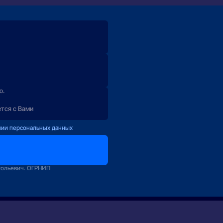
ю.
ется с Вами
нии персональных данных
оператору
зование
тольевич. ОГРНИП