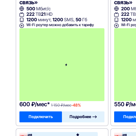
связь»
связь»
500
Мбит/с
200
Мб
222
ТВ
21
HD
222
ТВ
1200
минут,
1200
SMS,
50
Гб
1200
м
Wi-Fi роутер можно добавить к тарифу
Wi-Fi ро
с
3
-
г
о
м
е
с
я
ц
а
-
1
1
5
0
600 ₽/мес*
550 ₽/м
1 150 ₽/мес
-48%
Подключить
Подробнее —>
Подкл
Акция
Акция
Акадо