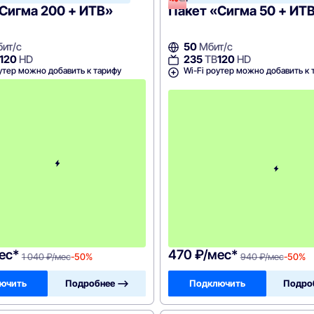
Сигма 200 + ИТВ»
Пакет «Сигма 50 + ИТ
ит/с
50
Мбит/с
120
HD
235
ТВ
120
HD
утер можно добавить к тарифу
Wi-Fi роутер можно добавить к 
с
3
-
г
о
м
е
с
я
ц
а
-
1
0
4
0
ес*
470 ₽/мес*
1 040 ₽/мес
-50%
940 ₽/мес
-50%
ючить
Подробнее —>
Подключить
Подро