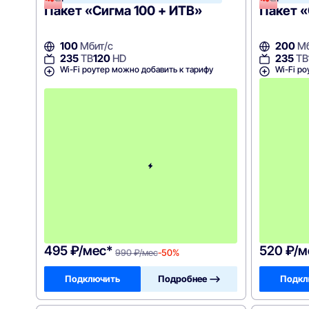
Пакет «Сигма 100 + ИТВ»
Пакет «
100
Мбит/с
200
Мб
235
ТВ
120
HD
235
ТВ
Wi-Fi роутер можно добавить к тарифу
Wi-Fi ро
с
3
-
г
о
м
е
с
я
ц
а
-
9
9
0
495 ₽/мес*
520 ₽/м
990 ₽/мес
-50%
Подключить
Подробнее —>
Подкл