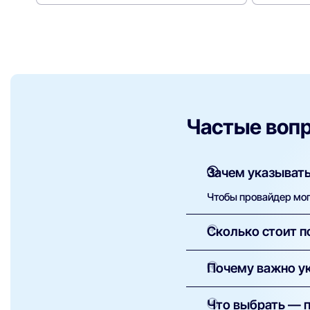
Частые воп
Зачем указывать
Чтобы провайдер мог 
Сколько стоит п
Как правило, установ
Почему важно ук
оборудование — сумм
Это необходимо для 
Что выбрать — 
провайдеры доступны