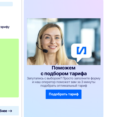
Акадо
тарифу
с
3
-
г
о
м
е
Поможем
с
я
с подбором тарифа
ц
Запутались с выбором? Просто заполните форму
а
и наш оператор поможет вам за 3 минуты
-
подобрать оптимальный тариф
7
5
Подобрать тариф
0
бнее —>