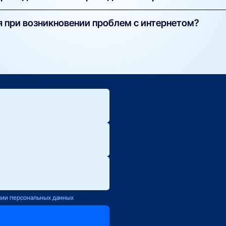
конный) — надёжный и быстрый, подходит для стабильной работы
 при возникновении проблем с интернетом?
 — используется в случаях, когда нет возможности провести ка
 техподдержку вашего оператора (контакты указаны в договоре)
ения по скорости или объёму трафика.
ете оставить заявку на нашем сайте — мы передадим её напрям
ю.
ется с Вами
нии персональных данных
оператору