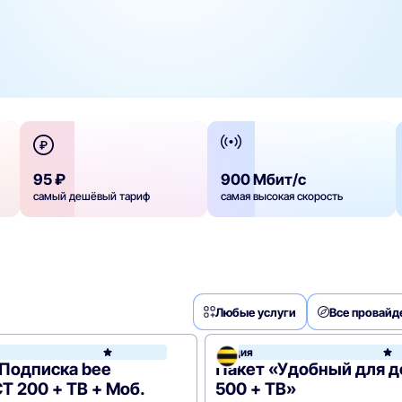
95 ₽
900 Мбит/с
самый дешёвый тариф
самая высокая скорость
Любые услуги
Все провай
н
Акция
Билайн
«Подписка bee
Пакет «Удобный для 
 200 + ТВ + Моб.
500 + ТВ»