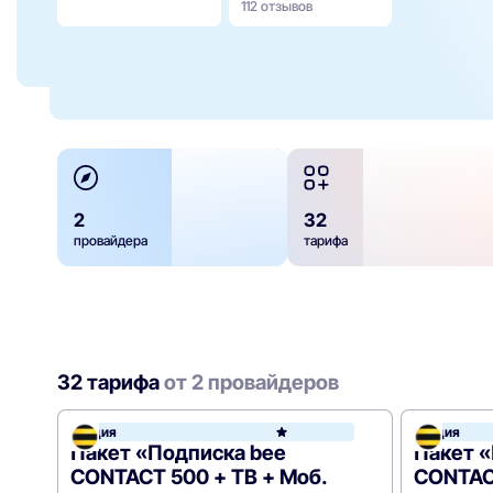
112 отзывов
2
32
провайдера
тарифа
32 тарифа
от 2 провайдеров
Акция
Акция
Билай
Пакет «Подписка bee
Пакет 
CONTACT 500 + ТВ + Моб.
CONTACT