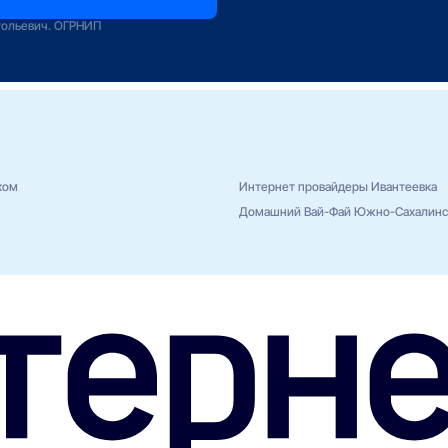
зование
тольевич. ОГРНИП
ком
Интернет провайдеры Ивантеевка
Домашний Вай-Фай Южно-Сахалинс