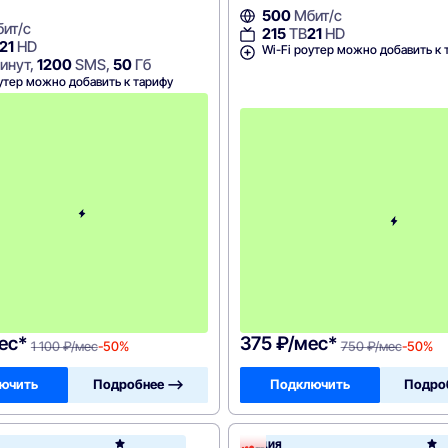
500
Мбит/с
ит/с
215
ТВ
21
HD
21
HD
Wi-Fi роутер можно добавить к 
инут,
1200
SMS,
50
Гб
утер можно добавить к тарифу
с
3
-
г
о
м
е
с
я
ц
а
-
1
1
0
0
ес*
375 ₽/мес*
1 100 ₽/мес
-50%
750 ₽/мес
-50%
ючить
Подробнее —>
Подключить
Подро
Акция
Акадо