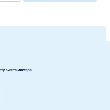
ату визита мастера.
х возможна плата за
 определить, какие