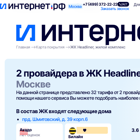
+7 (499) 372-22-22
Поиск по адресу
Для квартиры
Для
24/7
Москва
Заказать звонок
Главная
Карта покрытия
ЖК Headliner, жилой комплекс
2 провайдера в ЖК Headlin
Москве
На данной странице представлено 32 тарифа от 2 прова
помощи нашего сервиса Вы можете подобрать наиболее
В состав ЖК входят следующие дома
прд. Шмитовский, д. 39 корп.6
Акадо
3.6
Нет оценок
Билайн