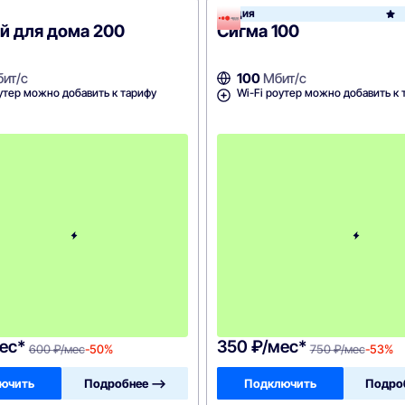
йн
Акция
й для дома 200
Сигма 100
ит/с
100
Мбит/с
утер можно добавить к тарифу
Wi-Fi роутер можно добавить к 
с
3
-
г
о
м
е
с
я
ц
а
-
6
0
0
ес*
350 ₽/мес*
600 ₽/мес
-50%
750 ₽/мес
-53%
ючить
Подробнее —>
Подключить
Подро