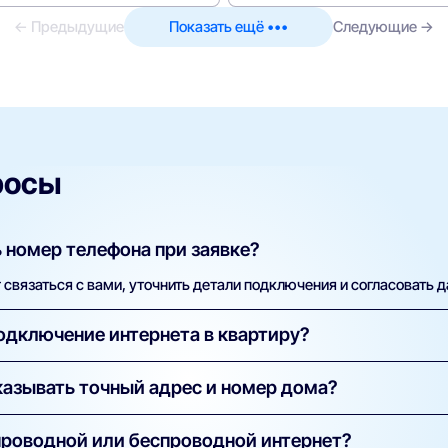
← Предыдущие
Показать ещё •••
Следующие →
росы
 номер телефона при заявке?
связаться с вами, уточнить детали подключения и согласовать д
одключение интернета в квартиру?
ка бесплатна. Вы оплачиваете только тариф. В некоторых случая
азывать точный адрес и номер дома?
а указывается в условиях конкретного предложения.
технической проверки. Только по точному адресу система может
проводной или беспроводной интернет?
 в вашем доме и какие услуги можно подключить.