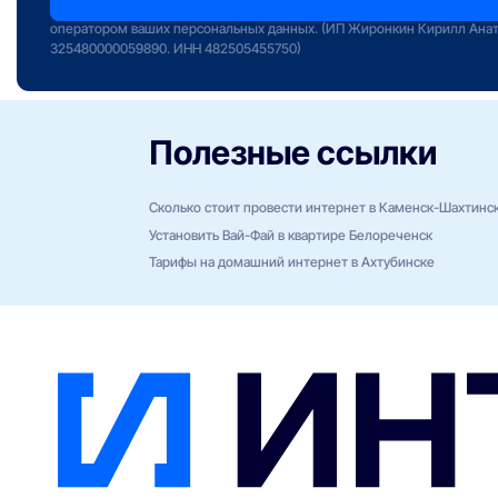
сервиса «Интернет РФ» и даете свое согласие на обработку и исполь
оператором ваших персональных данных. (ИП Жиронкин Кирилл Ана
325480000059890. ИНН 482505455750)
Полезные ссылки
Сколько стоит провести интернет в Каменск-Шахтинс
Установить Вай-Фай в квартире Белореченск
Тарифы на домашний интернет в Ахтубинске